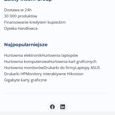
Dostawa w 24h
30 000 produktów
Finansowanie kredytem kupieckim
Opieka Handlowca
Najpopularniejsze
Hurtownia elektronik
Hurtownia laptopów
Hurtownia komputerowa
Hurtownia kart graficznych
Hurtownia monitorów
Drukarki do firmy
Laptopy ASUS
Drukarki HP
Monitory interaktywne Hikvision
Gigabyte karty graficzne
Polityka prywatności
|
© 2026 Incom Group SA