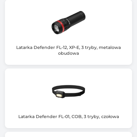
mocne światło, średnie światło, słabe światło,
stroboskop, SOS
Sznurek zapobiegający zgubieniu
Wodoodporność: IPX4 (bryzgoszczelna)
Teleskopowa funkcja zoomu
Powłoka aluminiowa
Latarka Defender FL-12, XP-E, 3 tryby, metalowa
obudowa
Latarka Defender FL-01, COB, 3 tryby, czołowa