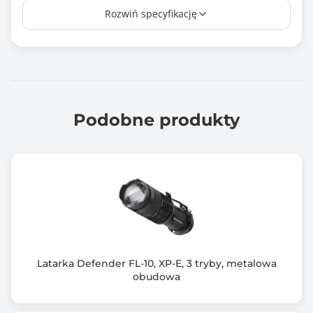
Rozwiń specyfikację
Funkcja ZOOM
Kolor obudowy
Czarny (Black)
Wymiary [W x S x G] (mm)
140x48x48
Podobne produkty
Waga (g)
43
Wyposażenie dodatkowe
sznurek
Zawiera baterię / akumulator
Nie
Latarka Defender FL-10, XP-E, 3 tryby, metalowa
obudowa
Informacje dodatkowe
5 trybów świecenia