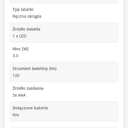
Typ latarki
Ręczna okrągła
Źródło światła
1 x LED
Moc [W]
3.0
Strumień świetlny (lm)
120
Źródło zasilania
3x AAA
Dołączone baterie
Nie
Inne cechy szczególne latarki