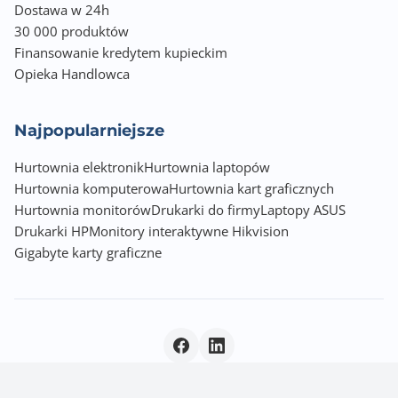
Dostawa w 24h
30 000 produktów
Finansowanie kredytem kupieckim
Opieka Handlowca
Najpopularniejsze
Hurtownia elektronik
Hurtownia laptopów
Hurtownia komputerowa
Hurtownia kart graficznych
Hurtownia monitorów
Drukarki do firmy
Laptopy ASUS
Drukarki HP
Monitory interaktywne Hikvision
Gigabyte karty graficzne
Polityka prywatności
|
© 2026 Incom Group SA