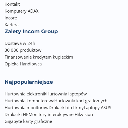
Kontakt
Komputery ADAX
Incore
Kariera
Zalety Incom Group
Dostawa w 24h
30 000 produktów
Finansowanie kredytem kupieckim
Opieka Handlowca
Najpopularniejsze
Hurtownia elektronik
Hurtownia laptopów
Hurtownia komputerowa
Hurtownia kart graficznych
Hurtownia monitorów
Drukarki do firmy
Laptopy ASUS
Drukarki HP
Monitory interaktywne Hikvision
Gigabyte karty graficzne