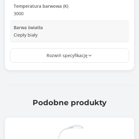
Temperatura barwowa (K)
3000
Barwa światła
Ciepły biały
Kąt świecenia
Rozwiń specyfikację
40°
Zasilanie
USB
Wymiary [G x S x W] (mm)
120 x 120 x 380
Podobne produkty
Informacje dodatkowe
Sterowanie: dotykowe
Akumulator 2500 mAh
Napięcie akumulatora: 3.7V