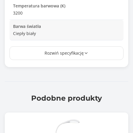
Temperatura barwowa (K)
3200
Barwa światła
Ciepły biały
Zasilanie
Rozwiń specyfikację
Akumulatorowe
Informacje dodatkowe
Źródło światła: 27 diod LED
Funkcja ściemniania: tak
Akumulator: 1x 18650
Pojemność: 1200 mAh
Podobne produkty
Napięcie akumulatora: 3.7V
Czas pracy: ~3 godziny
Czas ładowania: ~3.5 godziny
Port ładowania: USB-C
Napięcie ładowania: 5V DC, 1A