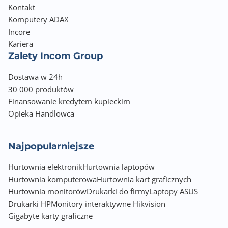
Kontakt
Komputery ADAX
Incore
Kariera
Zalety Incom Group
Dostawa w 24h
30 000 produktów
Finansowanie kredytem kupieckim
Opieka Handlowca
Najpopularniejsze
Hurtownia elektronik
Hurtownia laptopów
Hurtownia komputerowa
Hurtownia kart graficznych
Hurtownia monitorów
Drukarki do firmy
Laptopy ASUS
Drukarki HP
Monitory interaktywne Hikvision
Gigabyte karty graficzne