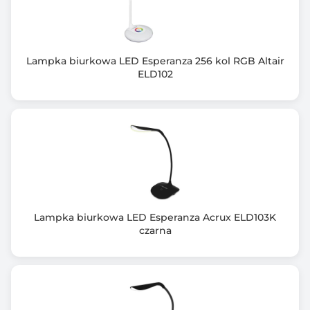
Długość kabla USB-A/C: 80cm
Gwarancja producenta [mies.]
24
Lampka biurkowa LED Esperanza 256 kol RGB Altair
ELD102
Lampka biurkowa LED Esperanza Acrux ELD103K
czarna