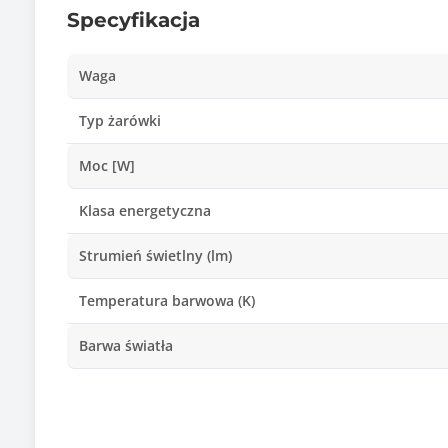
Specyfikacja
Waga
Typ żarówki
Moc [W]
Klasa energetyczna
Strumień świetlny (lm)
Temperatura barwowa (K)
Barwa światła
Zasilanie
Wymiary [G x S x W] (mm)