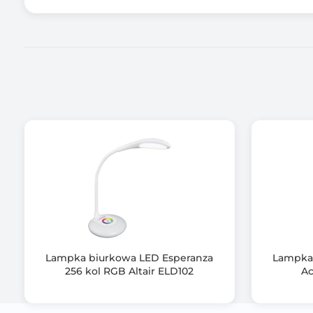
Informacje dodatkowe
Gwarancja producenta [mies.]
Lampka biurkowa LED Esperanza
Lampka 
256 kol RGB Altair ELD102
Ac