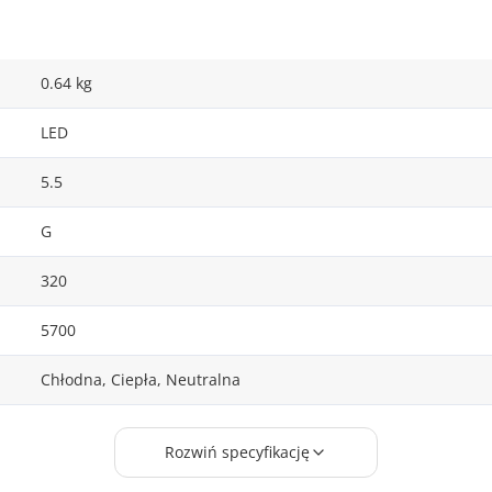
0.64 kg
LED
5.5
G
320
5700
Chłodna, Ciepła, Neutralna
Akumulatorowe
Rozwiń specyfikację
170 x 170 x 600