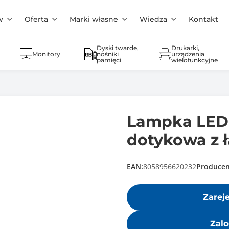
w
Oferta
Marki własne
Wiedza
Kontakt
Dyski twarde,
Drukarki,
Monitory
nośniki
urządzenia
pamięci
wielofunkcyjne
Lampka LED 
dotykowa z 
EAN:
8058956620232
Producen
Zarej
Zalo