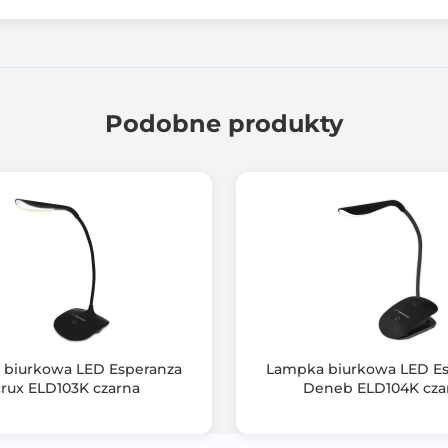
Współczynnik oddawania barw (CRI): Ra?90
Funkcja ściemniania bezstopniowego: tak
Funkcja timera: tak (40 min.)
Podobne produkty
Funkcja pamięci: tak
Sterowanie: dotykowe
Funkcja ładowarki bezprzewodowej: tak
Moc ładowania bezprzewodowego:
15W max. przy wyłączonym świetle LED
10W max. przy włączonym świetle LED
36
biurkowa LED Esperanza
Lampka biurkowa LED E
rux ELD103K czarna
Deneb ELD104K cza