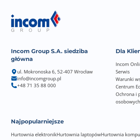
Incom Group S.A. siedziba
Dla Kli
główna
Incom Onli
ul. Mokronoska 6, 52-407 Wrocław
Serwis
info@incomgroup.pl
Warunki ws
+48 71 35 88 000
Centrum Ed
Ochrona i 
osobowyc
Najpopularniejsze
Hurtownia elektronik
Hurtownia laptopów
Hurtownia kompu