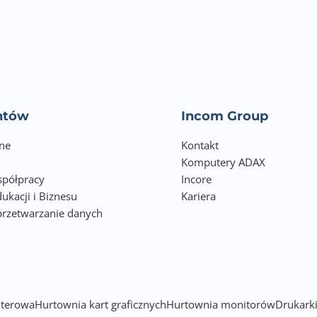
entów
Incom Group
ne
Kontakt
Komputery ADAX
półpracy
Incore
ukacji i Biznesu
Kariera
przetwarzanie danych
h
terowa
Hurtownia kart graficznych
Hurtownia monitorów
Drukarki