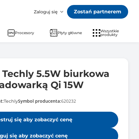
Zostań partnerem
Zaloguj się
Wszystkie
Procesory
Płyty główne
produkty
Techly 5.5W biurkowa
ładowarką Qi 15W
t:
Symbol producenta:
620232
Techly
estruj się aby zobaczyć cenę
guj się aby zobaczyć cenę