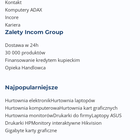
Kontakt
Komputery ADAX
Incore
Kariera
Zalety Incom Group
Dostawa w 24h
30 000 produktów
Finansowanie kredytem kupieckim
Opieka Handlowca
Najpopularniejsze
Hurtownia elektronik
Hurtownia laptopów
Hurtownia komputerowa
Hurtownia kart graficznych
Hurtownia monitorów
Drukarki do firmy
Laptopy ASUS
Drukarki HP
Monitory interaktywne Hikvision
Gigabyte karty graficzne