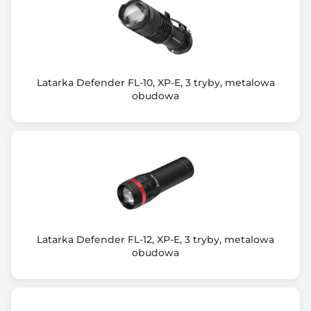
Kolor obudowy
Czarno-czerwony (Black-red)
Waga (g)
Latarka Defender FL-10, XP-E, 3 tryby, metalowa
430
obudowa
Wyposażenie dodatkowe
2x akumulator 1200 mAh
Kabel USB do ładowania
Instrukcja obsługi
Zawiera baterię / akumulator
Tak
Latarka Defender FL-12, XP-E, 3 tryby, metalowa
Informacje dodatkowe
obudowa
Źródło światła: COB LED
Jasność: 700 Lumenów
2 tryby świecenia: 100% i 50% mocy