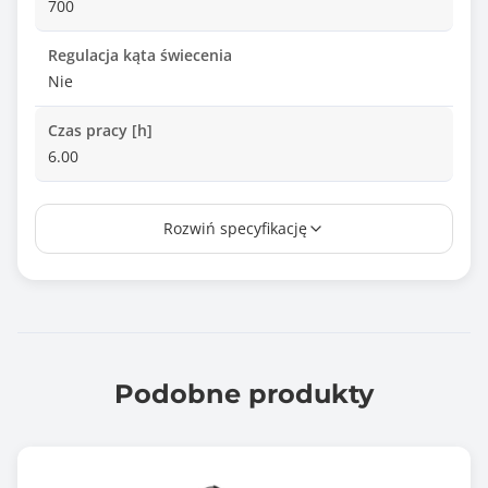
700
Regulacja kąta świecenia
Nie
Czas pracy [h]
6.00
Źródło zasilania
Rozwiń specyfikację
USB-C
port microUSB
Dołączone baterie
2x akumulator litowy 18650
Tryby pracy latarki
Podobne produkty
2 tryby
Inne cechy szczególne latarki
Solidny obrotowy hak