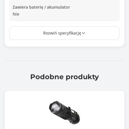
Zawiera baterię / akumulator
Nie
Informacje dodatkowe
Rozwiń specyfikację
Źródło światła: 24 LED
Obudowa wykonana z wysokiej jakości tworzywa
Uchwyt: magnetyczny klip lub hak
Zasilanie: baterie 3 x AAA (nie dołączone)
Kompaktowa
Łatwe przenoszenie
Wymiary: 16*1.5 cm
Podobne produkty
Waga: 59g
Gwarancja producenta [mies.]
24