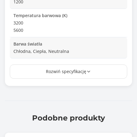
1200
Temperatura barwowa (K)
3200
5600
Barwa światła
Chłodna, Ciepła, Neutralna
Zasilanie
Rozwiń specyfikację
USB
Informacje dodatkowe
Średnica prostowania pierścienia: 12 "(30,5 cm)
Uchwyt na smartfona
Moc: 20 W
Strumień świetlny: max. 1200 lm
Podobne produkty
Liczba diod LED: 160
Maksymalna żywotność: do 20 000h