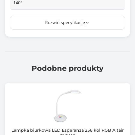
140°
Zasilanie
Rozwiń specyfikację
220V-240V, 50 Hz
Wymiary [G x S x W] (mm)
13 x 22 x 5
Podobne produkty
Lampka biurkowa LED Esperanza 256 kol RGB Altair