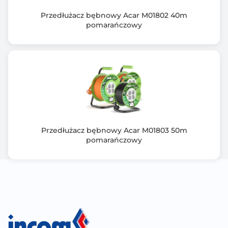
stykiem ochronnym
Przedłużacz bębnowy Acar M01802 40m
16A/250V
pomarańczowy
Napięcie i natężenie prądu oraz moc wyjściowa
gniazd ładowarki USB:
- 2 x USB-A: 5V/2,4A 12W
- 2 x USB-C: 5V/3A 15W
Obudowa z tworzywa sztucznego samogasnącego
Wymiary: 80 x 80 x 77 mm
Waga: 0,4 kg
Przedłużacz bębnowy Acar M01803 50m
pomarańczowy