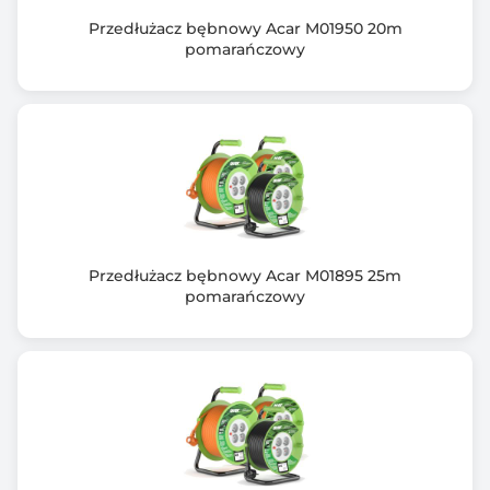
Ładowarka USB pozwala na skutecznie ładowanie
Przedłużacz bębnowy Acar M01950 20m
urządzeń z gniazd USB-A lub
pomarańczowy
USB-C
Przesłony gniazd sieciowych zmniejszają ryzyko
przypadkowego porażenia
prądem, szczególnie dzieci
Bezpieczna konstrukcja pozwala zasilić równocześnie
trzy odbiorniki
o sumarycznej mocy 3680W
Wskaźnik zasilania informuje o podłączeniu kostki do
sieci elektrycznej
Przedłużacz bębnowy Acar M01895 25m
a wygodny wyłącznik pozwala na swobodne
pomarańczowy
włączanie i wyłączanie zasilania
Estetyczny i kompaktowy wygląd kostki dopasuje ją
do każdego wnętrza
Dopuszczalne obciążenie: PMAX 3680W
System ochrony przeciwporażeniowej: kołki ochronne
gniazd połączone
z przewodem ochronnym
Ilość gniazd sieciowych: 3 gniazda dwubiegunowe ze