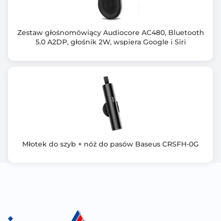
Ilość otworów wentylacyjnych
12
Zestaw głośnomówiący Audiocore AC480, Bluetooth
Wyposażenie dodatkowe
5.0 A2DP, głośnik 2W, wspiera Google i Siri
Magnetyczny kabel USB do ładowania
Zawiera baterię / akumulator
Nie
Informacje dodatkowe
Ilość diod: 7
Ilość trybów świecenia: 3
Napięcie: 5V, 1A
Młotek do szyb + nóż do pasów Baseus CRSFH-0G
Klasa ochrony: IPX4
Detekcja upadku & Alert SOS
Światło STOP