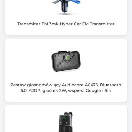
455 mAh / 3.7V
Czas pracy na jednym ładowaniu
Do 36h
Transmiter FM 3mk Hyper Car FM Transmitter
Czas ładowania
Około 3 godzin
Czas czuwania
Do 180 dni
Rozmiar kasku
57 – 61 cm (L)
Zestaw głośnomówiący Audiocore AC475, Bluetooth
5.0, A2DP, głośnik 2W, wspiera Google i Siri
Wymiary [G x S x W] (mm)
282 x 224 x 160
Waga (g)
380