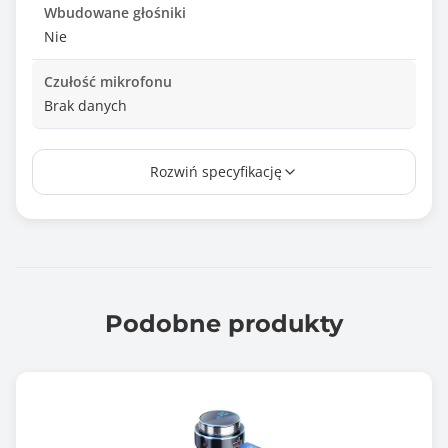
Wbudowane głośniki
Nie
Czułość mikrofonu
Brak danych
Przyciski
Rozwiń specyfikację
Zasilania
Zakres temperatur pracy
-20° ~ +40°
Złącze zasilania
USB
Podobne produkty
Prąd zasilania
5V DC, 1A
Bateria