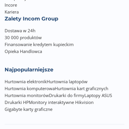
Incore
Kariera
Zalety Incom Group
Dostawa w 24h
30 000 produktów
Finansowanie kredytem kupieckim
Opieka Handlowca
Najpopularniejsze
Hurtownia elektronik
Hurtownia laptopów
Hurtownia komputerowa
Hurtownia kart graficznych
Hurtownia monitorów
Drukarki do firmy
Laptopy ASUS
Drukarki HP
Monitory interaktywne Hikvision
Gigabyte karty graficzne