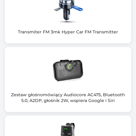
Rozmiar kasku
54 – 58 cm (M)
Wymiary [G x S x W] (mm)
275 x 214 x 159
Transmiter FM 3mk Hyper Car FM Transmitter
Waga (g)
370
Kolor obudowy
Biały (White)
Ilość otworów wentylacyjnych
12
Zestaw głośnomówiący Audiocore AC475, Bluetooth
5.0, A2DP, głośnik 2W, wspiera Google i Siri
Ilość diod
7
Ilość trybów świecenia
3