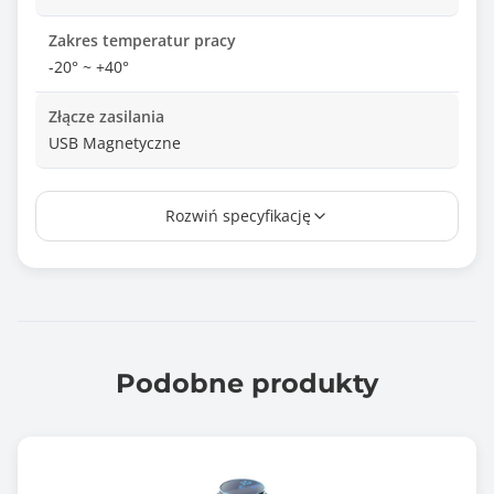
Zakres temperatur pracy
-20° ~ +40°
Złącze zasilania
USB Magnetyczne
Prąd zasilania
Rozwiń specyfikację
5V DC, 0.5A
Bateria
455 mAh / 3.7V
Czas pracy na jednym ładowaniu
Do 10h światła
Podobne produkty
Czas ładowania
Około 3 godzin