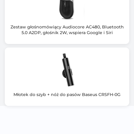
Wyposażenie dodatkowe
Elegancki pokrowiec na kask
Magnetyczny kabel USB do ładowania
Zestaw głośnomówiący Audiocore AC480, Bluetooth
5.0 A2DP, głośnik 2W, wspiera Google i Siri
Zawiera baterię / akumulator
Nie
Informacje dodatkowe
Port ładowani: magnetyczny USB
Napięcie: 5V, 1A
Klasa ochrony: IPX4
Czujnik upadku & Alert SOS
Młotek do szyb + nóż do pasów Baseus CRSFH-0G
Trzy tryby oświetlenia
Światło STOP!