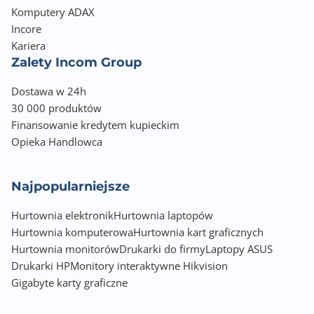
Komputery ADAX
Incore
Kariera
Zalety Incom Group
Dostawa w 24h
30 000 produktów
Finansowanie kredytem kupieckim
Opieka Handlowca
Najpopularniejsze
Hurtownia elektronik
Hurtownia laptopów
Hurtownia komputerowa
Hurtownia kart graficznych
Hurtownia monitorów
Drukarki do firmy
Laptopy ASUS
Drukarki HP
Monitory interaktywne Hikvision
Gigabyte karty graficzne