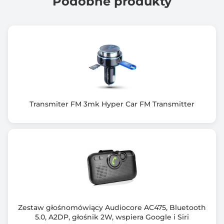
Podobne produkty
Zakres temperatur pracy
-20° ~ +40°
Złącze zasilania
USB Magnetyczne
Prąd zasilania
5V DC, 1A
Transmiter FM 3mk Hyper Car FM Transmitter
Bateria
600mAh / 3.7V
Czas pracy na jednym ładowaniu
Do 10h światła
Czas ładowania
Około 3 godzin
Zestaw głośnomówiący Audiocore AC475, Bluetooth
Czas czuwania
5.0, A2DP, głośnik 2W, wspiera Google i Siri