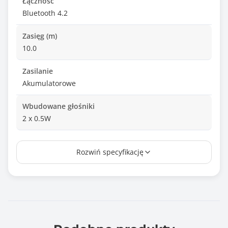
Łączność
Bluetooth 4.2
Zasięg (m)
10.0
Zasilanie
Akumulatorowe
Wbudowane głośniki
2 x 0.5W
Czułość mikrofonu
Rozwiń specyfikację
-42 dB
Przyciski
Głośniej
Ciszej
Włącz/wyłącz