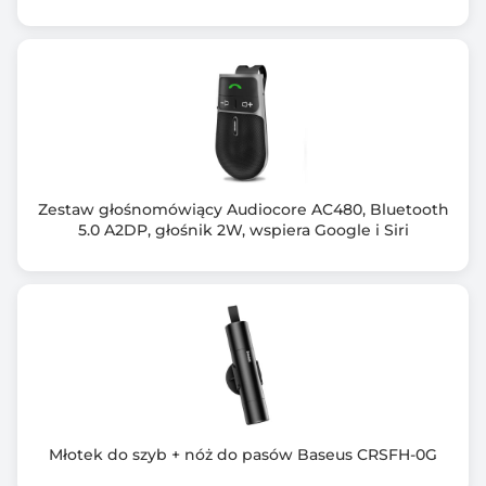
Do 180 dni
Rozmiar kasku
57 – 61 cm (L)
Wymiary [G x S x W] (mm)
282 x 232 x 237
Waga (g)
Zestaw głośnomówiący Audiocore AC480, Bluetooth
470
5.0 A2DP, głośnik 2W, wspiera Google i Siri
Kolor obudowy
Czarny (Black)
Ilość otworów wentylacyjnych
12
Wyposażenie dodatkowe
Pokrowiec
Młotek do szyb + nóż do pasów Baseus CRSFH-0G
Magnetyczny kabel USB do ładowania