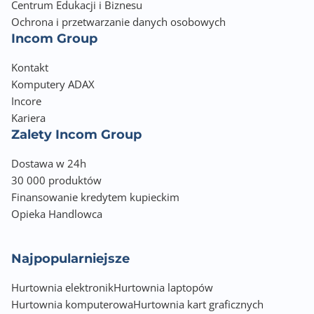
Centrum Edukacji i Biznesu
Gwarancja na produkt: 24 miesiące
Ochrona i przetwarzanie danych osobowych
Gwarancja na baterię: 6 miesięcy
Incom Group
Kontakt
Komputery ADAX
Incore
Kariera
Zalety Incom Group
Dostawa w 24h
30 000 produktów
Finansowanie kredytem kupieckim
Opieka Handlowca
Najpopularniejsze
Hurtownia elektronik
Hurtownia laptopów
Hurtownia komputerowa
Hurtownia kart graficznych