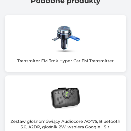
Podobne produkty
Złącze zasilania
USB Magnetyczne
Prąd zasilania
5V DC, 0.5A
Bateria
1000 mAh / 3.7V
Transmiter FM 3mk Hyper Car FM Transmitter
Czas pracy na jednym ładowaniu
Do 10h światła
Czas ładowania
Około 3 godzin
Rozmiar kasku
54 – 58 cm (M)
Zestaw głośnomówiący Audiocore AC475, Bluetooth
Wymiary [G x S x W] (mm)
5.0, A2DP, głośnik 2W, wspiera Google i Siri