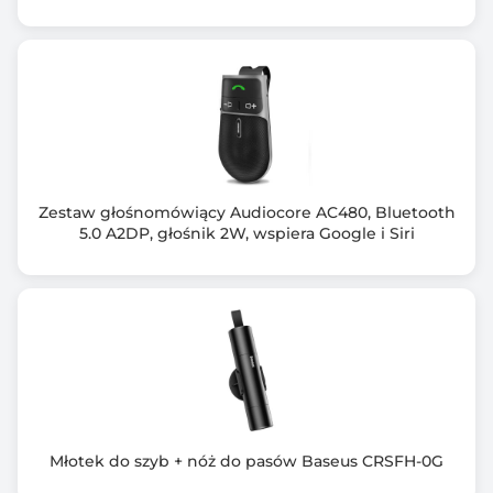
282 x 232 x 237
Waga (g)
450
Kolor obudowy
Czarny (Black)
Ilość otworów wentylacyjnych
Zestaw głośnomówiący Audiocore AC480, Bluetooth
12
5.0 A2DP, głośnik 2W, wspiera Google i Siri
Wyposażenie dodatkowe
Pokrowiec
Magnetyczny kabel USB do ładowania
Pilot na kierownicę
Zawiera baterię / akumulator
Nie
Młotek do szyb + nóż do pasów Baseus CRSFH-0G
Informacje dodatkowe