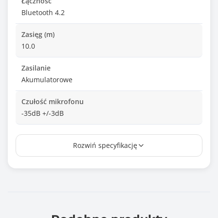
Łączność
Bluetooth 4.2
Zasięg (m)
10.0
Zasilanie
Akumulatorowe
Czułość mikrofonu
-35dB +/-3dB
Przyciski
Rozwiń specyfikację
Głośniej
Ciszej
Włącz/wyłącz
Zakres temperatur pracy
-20° ~ +40°