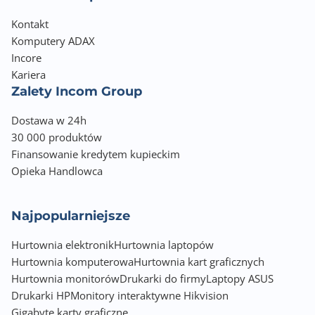
4K@480Hz / 8K@120Hz z DSC
Kontakt
Komputery ADAX
Incore
Kariera
Zalety Incom Group
Dostawa w 24h
30 000 produktów
Finansowanie kredytem kupieckim
Opieka Handlowca
Najpopularniejsze
Hurtownia elektronik
Hurtownia laptopów
Hurtownia komputerowa
Hurtownia kart graficznych
Hurtownia monitorów
Drukarki do firmy
Laptopy ASUS
Drukarki HP
Monitory interaktywne Hikvision
Gigabyte karty graficzne