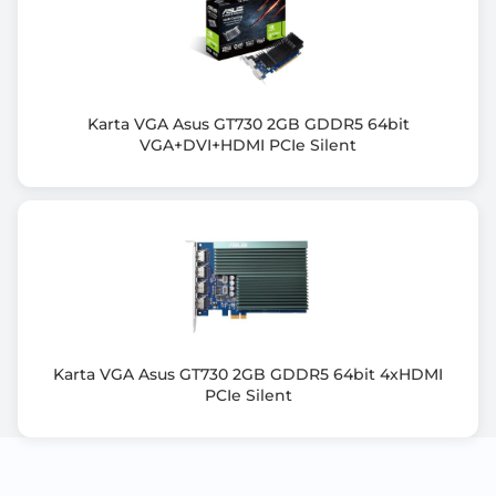
NVIDIA® Reflex 2
NVIDIA® Broadcast
NVIDIA® Ansel Technology
NVIDIA® FreeStyle
Karta VGA Asus GT730 2GB GDDR5 64bit
NVIDIA® Shadowplay™
VGA+DVI+HDMI PCIe Silent
NVIDIA® Highlights
NVIDIA® G-Sync™
NVIDIA® Studio Driver
NVIDIA® GPU Boost
NVIDIA® Encoder
NVIDIA® Tensor Cores (AI) 5th Generation
NVIDIA® Ray Tracing Cores 4th Generation
VR Ready
Karta VGA Asus GT730 2GB GDDR5 64bit 4xHDMI
Rozwiązania producenta VGA
PCIe Silent
PALIT TurboFan Blade
PALIT 2-Ball Bearing
PALIT ARGB SYNC EVO