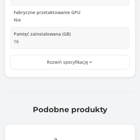
Fabryczne przetaktowanie GPU
Nie
Pamięć zainstalowana (GB)
16
Typ pamięci
Rozwiń specyfikację
GDDR7
Interfejs pamięci
256 bit
Maksymalna przepustowość pamięci
960.00 GB/s
Podobne produkty
Typ złącza karty
PCI Express x16 5.0