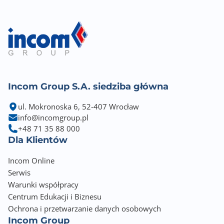
Wymiary [S x W] (mm)
331,9 x 127,1 x 60
Rodzaj chłodzenia
Aktywne (wentylator+radiator)
Minimalna moc zasilacza
Incom Group S.A. siedziba główna
850 W
ul. Mokronoska 6, 52-407 Wrocław
Liczba zajmowanych slotów w obudowie
info@incomgroup.pl
3
+48 71 35 88 000
Dla Klientów
Wyposażenie dodatkowe
Incom Online
Power Cable
Serwis
Informacje dodatkowe
Warunki współpracy
HDMI 2.1b, DP 2.1b
Centrum Edukacji i Biznesu
Dodatkowe złącza zasilania: 16-pin x1
Ochrona i przetwarzanie danych osobowych
Maksymalna rozdzielczość w trybie cyfrowym:
Incom Group