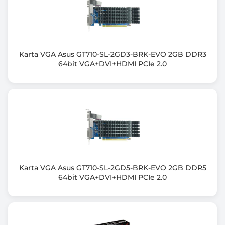
Wyjście HDMI
1x HDMI
Wyjście DisplayPort
3x DisplayPort
Karta VGA Asus GT710-SL-2GD3-BRK-EVO 2GB DDR3
64bit VGA+DVI+HDMI PCIe 2.0
Ilość jednocześnie obsługiwanych monitorów
4
Maksymalna rozdzielczość w trybie cyfrowym
7680 x 4320
Obsługa DirectX (wersja)
DirectX 12 Ultimate
Karta VGA Asus GT710-SL-2GD5-BRK-EVO 2GB DDR5
Obsługa OpenGL (wersja)
64bit VGA+DVI+HDMI PCIe 2.0
OpenGL 4.6
Wspierane technologie
NVIDIA® DLSS 4