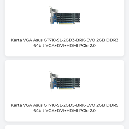
Wyjście HDMI
1x HDMI
Wyjście DisplayPort
3x DisplayPort
Karta VGA Asus GT710-SL-2GD3-BRK-EVO 2GB DDR3
64bit VGA+DVI+HDMI PCIe 2.0
Ilość jednocześnie obsługiwanych monitorów
4
Maksymalna rozdzielczość w trybie cyfrowym
7680 x 4320
Obsługa DirectX (wersja)
DirectX 12 Ultimate
Karta VGA Asus GT710-SL-2GD5-BRK-EVO 2GB DDR5
Obsługa OpenGL (wersja)
64bit VGA+DVI+HDMI PCIe 2.0
OpenGL 4.6