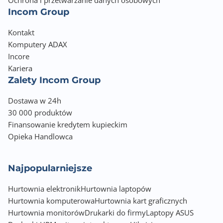
Ochrona i przetwarzanie danych osobowych
Informacje dodatkowe
Incom Group
HDMI 2.1b, DP 2.1b
Kontakt
Dodatkowe złącza zasilania: 16-pin x1
Komputery ADAX
Maksymalna rozdzielczość w trybie cyfrowym:
4K@480Hz / 8K@120Hz z DSC
Incore
Kariera
Zalety Incom Group
Dostawa w 24h
30 000 produktów
Finansowanie kredytem kupieckim
Opieka Handlowca
Najpopularniejsze
Hurtownia elektronik
Hurtownia laptopów
Hurtownia komputerowa
Hurtownia kart graficznych
Hurtownia monitorów
Drukarki do firmy
Laptopy ASUS