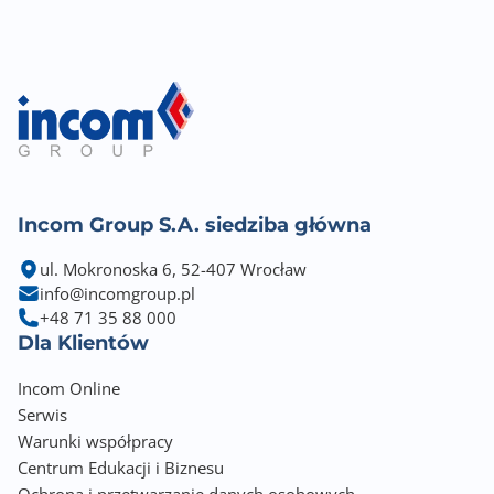
Rozwiązania producenta VGA
PALIT TurboFan Blade
PALIT 2-Ball Bearing
PALIT ARGB SYNC EVO
Wymiary [S x W] (mm)
331,9 x 127,1
Rodzaj chłodzenia
Incom Group S.A. siedziba główna
Aktywne (wentylator+radiator)
ul. Mokronoska 6, 52-407 Wrocław
Minimalna moc zasilacza
info@incomgroup.pl
750 W
+48 71 35 88 000
Dla Klientów
Liczba zajmowanych slotów w obudowie
Incom Online
2
Serwis
Wyposażenie dodatkowe
Warunki współpracy
Kabel zasilający
Centrum Edukacji i Biznesu