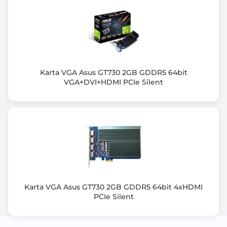
Wsparcie HDCP
Tak
Wspierane technologie
NVIDIA® DLSS 4
NVIDIA® Reflex 2
NVIDIA® Broadcast
Karta VGA Asus GT730 2GB GDDR5 64bit
VGA+DVI+HDMI PCIe Silent
NVIDIA® Ansel Technology
NVIDIA® FreeStyle
NVIDIA® Shadowplay™
NVIDIA® Highlights
NVIDIA® G-Sync™
NVIDIA® Studio Driver
NVIDIA® GPU Boost
NVIDIA® Encoder
VR Ready
Karta VGA Asus GT730 2GB GDDR5 64bit 4xHDMI
NVIDIA® Tensor Cores (AI) 5th Generation
PCIe Silent
NVIDIA® Ray Tracing Cores 4th Generation