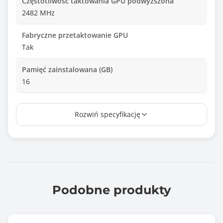
Częstotliwość taktowania GPU podwyższona
2482 MHz
Fabryczne przetaktowanie GPU
Tak
Pamięć zainstalowana (GB)
16
Typ pamięci
Rozwiń specyfikację
GDDR7
Interfejs pamięci
256 bit
Maksymalna przepustowość pamięci
896.00 GB/s
Podobne produkty
Typ złącza karty
PCI Express x16 5.0