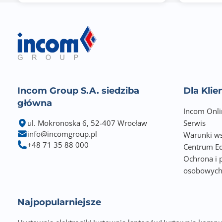
Incom Group S.A. siedziba
Dla Kli
główna
Incom Onli
ul. Mokronoska 6, 52-407 Wrocław
Serwis
info@incomgroup.pl
Warunki ws
+48 71 35 88 000
Centrum Ed
Ochrona i 
osobowyc
Najpopularniejsze