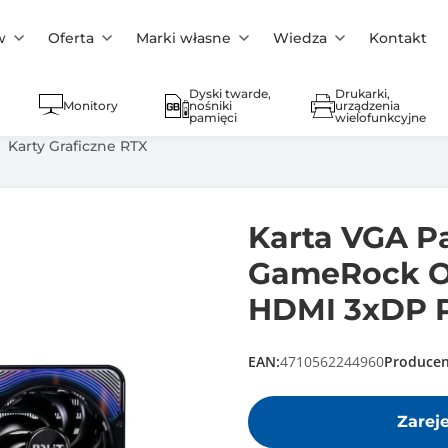
w
Oferta
Marki własne
Wiedza
Kontakt
Dyski twarde,
Drukarki,
Monitory
nośniki
urządzenia
pamięci
wielofunkcyjne
Karty Graficzne RTX
Karta VGA Pa
GameRock O
HDMI 3xDP P
EAN:
4710562244960
Producen
Zarej