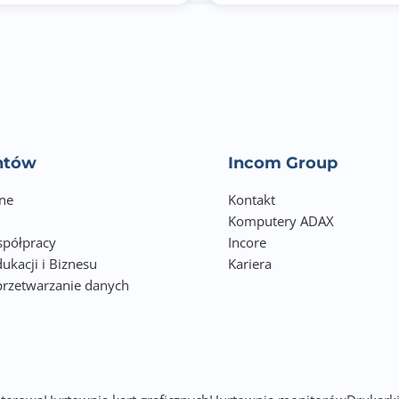
NVIDIA® Reflex 2
NVIDIA® Broadcast
NVIDIA® Ansel Technology
NVIDIA® FreeStyle
NVIDIA® Shadowplay™
entów
Incom Group
NVIDIA® Highlights
ne
Kontakt
NVIDIA® G-Sync™
Komputery ADAX
półpracy
Incore
NVIDIA® Studio Driver
ukacji i Biznesu
Kariera
NVIDIA® GPU Boost
przetwarzanie danych
h
NVIDIA® Encoder
VR Ready
NVIDIA® Tensor Cores (AI) 5th Generation