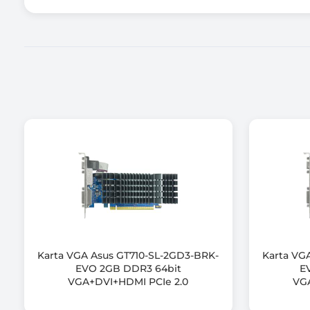
Maksymalna przepustowość pamięci
Typ złącza karty
Wyjście HDMI
Wyjście DisplayPort
Ilość jednocześnie obsługiwanych monitorów
Maksymalna rozdzielczość w trybie cyfrowym
Obsługa DirectX (wersja)
Obsługa OpenGL (wersja)
Karta VGA Asus GT710-SL-2GD3-BRK-
Karta VG
EVO 2GB DDR3 64bit
E
Wsparcie HDCP
VGA+DVI+HDMI PCIe 2.0
VGA
Wspierane technologie