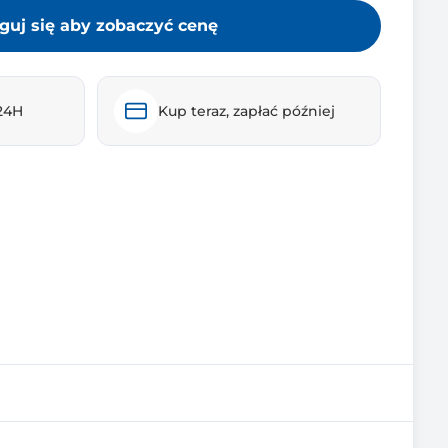
guj się aby zobaczyć cenę
24H
Kup teraz, zapłać później