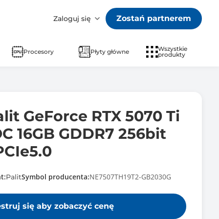
Zostań partnerem
Zaloguj się
Wszystkie
Procesory
Płyty główne
produkty
lit GeForce RTX 5070 Ti
C 16GB GDDR7 256bit
CIe5.0
t:
Symbol producenta:
NE7507TH19T2-GB2030G
Palit
estruj się aby zobaczyć cenę