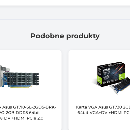
28.00 GB/s
PCI Express x16 5.0
Podobne produkty
1x HDMI
3x DisplayPort
4
7680 x 4320
DirectX 12 Ultimate
OpenGL 4.6
A Asus GT710-SL-2GD5-BRK-
Karta VGA Asus GT730 2
VO 2GB DDR5 64bit
64bit VGA+DVI+HDMI PCI
Tak
+DVI+HDMI PCIe 2.0
NVIDIA® DLSS 4