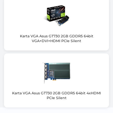
Wsparcie HDCP
Tak
Wspierane technologie
NVIDIA® DLSS 4
NVIDIA® Reflex 2
NVIDIA® Broadcast
Karta VGA Asus GT730 2GB GDDR5 64bit
VGA+DVI+HDMI PCIe Silent
NVIDIA® Ansel Technology
NVIDIA® FreeStyle
NVIDIA® Shadowplay™
NVIDIA® Highlights
NVIDIA® G-Sync™
NVIDIA® Studio Driver
NVIDIA® GPU Boost
NVIDIA® Encoder
VR Ready
Karta VGA Asus GT730 2GB GDDR5 64bit 4xHDMI
NVIDIA® Tensor Cores (AI) 5th Generation
PCIe Silent
NVIDIA® Ray Tracing Cores 4th Generation