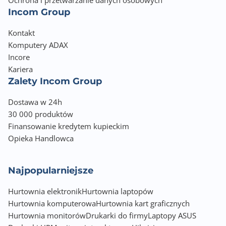
Ochrona i przetwarzanie danych osobowych
Incom Group
Wyposażenie dodatkowe
Kontakt
Kabel zasilający
Komputery ADAX
Informacje dodatkowe
Incore
HDMI 2.1b, DP 2.1b
Kariera
Zalety Incom Group
Dodatkowe złącza zasilania: 16-pin x1
DisplayPort 2.1b (UHBR20): maks. 4K 480Hz / 8K
Dostawa w 24h
165Hz (DSC)
30 000 produktów
HDMI 2.1b: maks. 4K 480Hz / 8K 120Hz (DSC), Gaming
VRR, HDR
Finansowanie kredytem kupieckim
HDCP 2.3
Opieka Handlowca
Najpopularniejsze
Hurtownia elektronik
Hurtownia laptopów
Hurtownia komputerowa
Hurtownia kart graficznych
Hurtownia monitorów
Drukarki do firmy
Laptopy ASUS