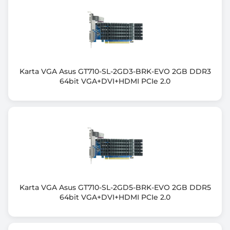
Wyjście HDMI
1x HDMI
Wyjście DisplayPort
3x DisplayPort
Karta VGA Asus GT710-SL-2GD3-BRK-EVO 2GB DDR3
64bit VGA+DVI+HDMI PCIe 2.0
Ilość jednocześnie obsługiwanych monitorów
4
Maksymalna rozdzielczość w trybie cyfrowym
7680 x 4320
Obsługa DirectX (wersja)
DirectX 12 Ultimate
Karta VGA Asus GT710-SL-2GD5-BRK-EVO 2GB DDR5
Obsługa OpenGL (wersja)
64bit VGA+DVI+HDMI PCIe 2.0
OpenGL 4.6