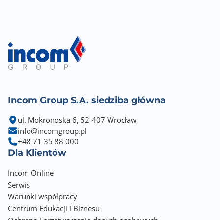
Rozwiązania producenta VGA
PALIT TurboFan Blade
PALIT 2-Ball Bearing
PALIT ARGB SYNC EVO
Wymiary [S x W] (mm)
331,9 x 127,1
Rodzaj chłodzenia
Incom Group S.A. siedziba główna
Aktywne (wentylator+radiator)
ul. Mokronoska 6, 52-407 Wrocław
Minimalna moc zasilacza
info@incomgroup.pl
700 W
+48 71 35 88 000
Dla Klientów
Wspierane systemy operacyjne
Incom Online
Windows 11
Serwis
Windows 10
Warunki współpracy
Liczba zajmowanych slotów w obudowie
Centrum Edukacji i Biznesu
3