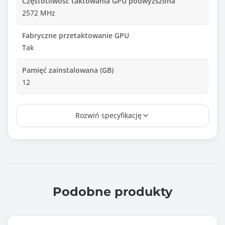
Częstotliwość taktowania GPU podwyższona
2572 MHz
Fabryczne przetaktowanie GPU
Tak
Pamięć zainstalowana (GB)
12
Typ pamięci
Rozwiń specyfikację
GDDR7
Interfejs pamięci
192 bit
Maksymalna przepustowość pamięci
672.00 GB/s
Podobne produkty
Typ złącza karty
PCI Express x16 5.0