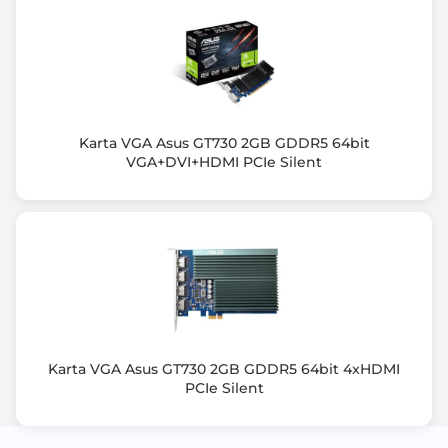
Wsparcie HDCP
Tak
Wspierane technologie
NVIDIA® CUDA™
NVIDIA® GPU Boost
NVIDIA® Ansel Technology
Karta VGA Asus GT730 2GB GDDR5 64bit
VGA+DVI+HDMI PCIe Silent
VR Ready
NVIDIA® Shadowplay™
NVIDIA® NVLINK™
NVIDIA® Highlights
NVIDIA® DLSS 3
NVIDIA® GeForce Experience
NVIDIA® Vulkan RT API
NVIDIA® G-Sync™
NVIDIA® Ray Tracing Cores
Karta VGA Asus GT730 2GB GDDR5 64bit 4xHDMI
NVIDIA® Tensor Cores
PCIe Silent
NVIDIA® FreeStyle
NVIDIA® Broadcast