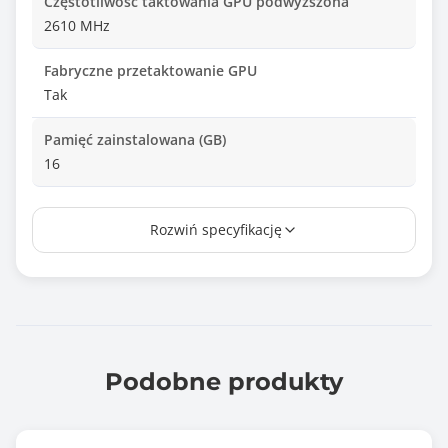
Częstotliwość taktowania GPU podwyższona
2610 MHz
Fabryczne przetaktowanie GPU
Tak
Pamięć zainstalowana (GB)
16
Typ pamięci
Rozwiń specyfikację
GDDR6X
Interfejs pamięci
256 bit
Maksymalna przepustowość pamięci
736.00 GB/s
Podobne produkty
Typ złącza karty
PCI Express 4.0