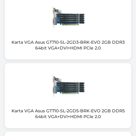
Wyjście HDMI
1x HDMI
Wyjście DisplayPort
3x DisplayPort
Karta VGA Asus GT710-SL-2GD3-BRK-EVO 2GB DDR3
64bit VGA+DVI+HDMI PCIe 2.0
Ilość jednocześnie obsługiwanych monitorów
4
Maksymalna rozdzielczość w trybie cyfrowym
7680 x 4320
Obsługa DirectX (wersja)
DirectX 12 Ultimate
Karta VGA Asus GT710-SL-2GD5-BRK-EVO 2GB DDR5
Obsługa OpenGL (wersja)
64bit VGA+DVI+HDMI PCIe 2.0
OpenGL 4.6