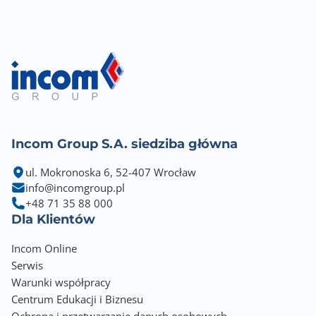
NVIDIA® Studio Driver
NVIDIA® Reflex
Rozwiązania producenta VGA
PALIT DrMOS
PALIT 0-dB TECH
PALIT ARGB lighting
Wymiary [S x W] (mm)
Incom Group S.A. siedziba główna
328,9 x 132,9
ul. Mokronoska 6, 52-407 Wrocław
Rodzaj chłodzenia
info@incomgroup.pl
Aktywne (wentylator+radiator)
+48 71 35 88 000
Dla Klientów
Minimalna moc zasilacza
Incom Online
850 W
Serwis
Warunki współpracy
Liczba zajmowanych slotów w obudowie
Centrum Edukacji i Biznesu
3,1