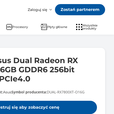
Zostań partnerem
Zaloguj się
Wszystkie
Procesory
Płyty główne
produkty
sus Dual Radeon RX
16GB GDDR6 256bit
PCIe4.0
t:
Symbol producenta:
DUAL-RX7800XT-O16G
Asus
estruj się aby zobaczyć cenę