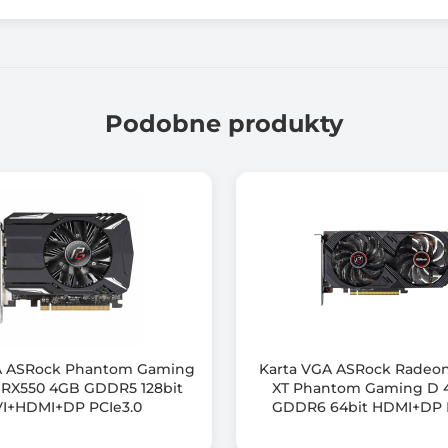
PCI Express 4.0
1x HDMI
Podobne produkty
3x DisplayPort
4
7680 x 4320
OpenGL 4.6
Tak
ASUS GPU Tweak III
A ASRock Phantom Gaming
Karta VGA ASRock Radeon
RX550 4GB GDDR5 128bit
XT Phantom Gaming D 
279,9 x 133,9
I+HDMI+DP PCIe3.0
GDDR6 64bit HDMI+DP 
Aktywne (wentylator+radiator)