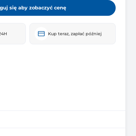
guj się aby zobaczyć cenę
24H
Kup teraz, zapłać później