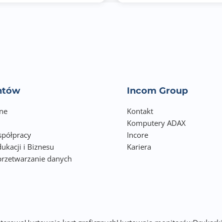
750 W
2,47
Thank you card
Speedsetup Manual
entów
Incom Group
Złącze zasilania: 8-pin x2
ne
Kontakt
HDMI 2.1, DP 2.1, HDCP 2.3
Komputery ADAX
półpracy
Incore
ukacji i Biznesu
Kariera
przetwarzanie danych
h