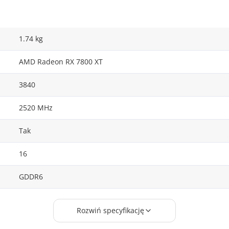
1.74 kg
AMD Radeon RX 7800 XT
3840
2520 MHz
Tak
16
GDDR6
256 bit
Rozwiń specyfikację
624.00 GB/s