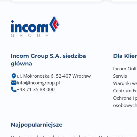
Minimalna moc zasilacza
Liczba zajmowanych slotów w obudowie
Wyposażenie dodatkowe
Incom Group S.A. siedziba
Dla Kli
Informacje dodatkowe
główna
Incom Onli
ul. Mokronoska 6, 52-407 Wrocław
Serwis
info@incomgroup.pl
Warunki ws
+48 71 35 88 000
Centrum Ed
Ochrona i 
osobowyc
Najpopularniejsze