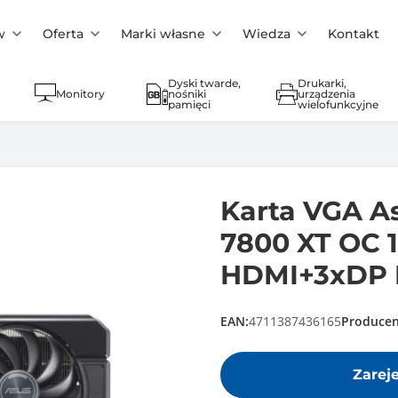
w
Oferta
Marki własne
Wiedza
Kontakt
Dyski twarde,
Drukarki,
Monitory
nośniki
urządzenia
pamięci
wielofunkcyjne
Karta VGA A
7800 XT OC 
HDMI+3xDP 
EAN:
4711387436165
Producen
Zarej