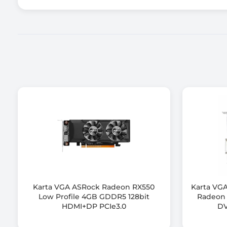
Typ złącza karty
Wyjście HDMI
Wyjście DisplayPort
Ilość jednocześnie obsługiwanych monitorów
Maksymalna rozdzielczość w trybie cyfrowym
Obsługa OpenGL (wersja)
Wsparcie HDCP
Rozwiązania producenta VGA
Karta VGA ASRock Radeon RX550
Karta VG
Low Profile 4GB GDDR5 128bit
Radeon 
Wymiary [S x W] (mm)
HDMI+DP PCIe3.0
DV
Rodzaj chłodzenia