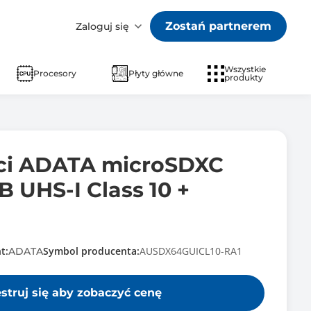
Zostań partnerem
Zaloguj się
Wszystkie
Procesory
Płyty główne
produkty
ci ADATA microSDXC
 UHS-I Class 10 +
t:
Symbol producenta:
AUSDX64GUICL10-RA1
ADATA
estruj się aby zobaczyć cenę