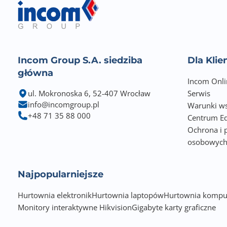
Incom Group S.A. siedziba
Dla Kli
główna
Incom Onli
ul. Mokronoska 6, 52-407 Wrocław
Serwis
info@incomgroup.pl
Warunki ws
+48 71 35 88 000
Centrum Ed
Ochrona i 
osobowyc
Najpopularniejsze
Hurtownia elektronik
Hurtownia laptopów
Hurtownia kompu
Monitory interaktywne Hikvision
Gigabyte karty graficzne