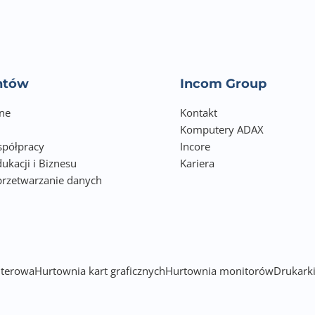
entów
Incom Group
ne
Kontakt
Komputery ADAX
półpracy
Incore
ukacji i Biznesu
Kariera
przetwarzanie danych
h
terowa
Hurtownia kart graficznych
Hurtownia monitorów
Drukarki