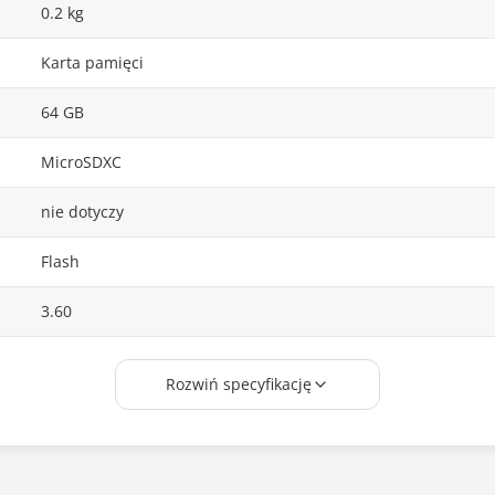
0.2 kg
Karta pamięci
64 GB
MicroSDXC
nie dotyczy
Flash
3.60
Czarny
Rozwiń specyfikację
Wymiary (GxSxW): 15 x 11 x 1mm
Waga: 0,25 g
Voltage: 2.7~3.6V