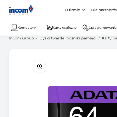
O firmie
Dla partneró
Komputery
Karty graficzne
Oprogramowanie
Incom Group
Dyski twarde, nośniki pamięci
Karty p