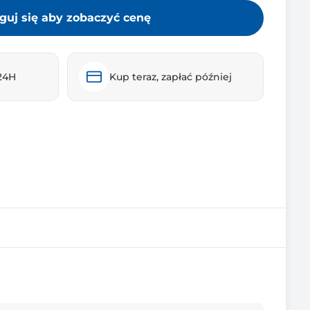
guj się aby zobaczyć cenę
24H
Kup teraz, zapłać później