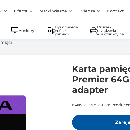
w
Oferta
Marki własne
Wiedza
Kontakt
Dyski twarde,
Drukarki,
Monitory
nośniki
urządzenia
pamięci
wielofunkcyjne
amięci
Karta pamię
Premier 64GB
adapter
EAN:
4713435796849
Producen
Zarej