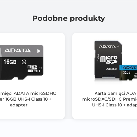
Performance: Seq Read/Write rate up to 50 / 10 (MB/s)**
Podobne produkty
Certifications: FCC , CE , VCCI , CTICK , EAC
Compatibility: Smartphone/ Tablet/ Car black box
Producent udziela wieczystej gwarancji
amięci ADATA microSDHC
Karta pamięci ADA
r 16GB UHS-I Class 10 +
microSDXC/SDHC Premi
adapter
UHS-I Class 10 + ada