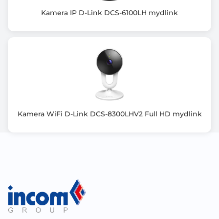
Obsługa kart pamięci
Balans bieli
Kamera IP D-Link DCS-6100LH mydlink
Detekcja ruchu
Strefy prywatności
Interfejs sieciowy: RJ-45(10/100Mbps), obsługa WiFi
Mechaniczny filtr podczerwieni
Pobór mocy: 7 W
Zasilacz w komplecie
Gwarancja producenta [mies.]
Kamera WiFi D-Link DCS-8300LHV2 Full HD mydlink
24