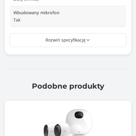
Wbudowany mikrofon
Tak
Wymiary [G x S x W] (mm)
Rozwiń specyfikację
110 x 102 mm
Rodzaj kamery
Turret
Tryb nocny
Podczerwień
Podobne produkty
Zasięg podczerwieni / podświetlenia
30 m
Minimalne oświetlenie
0 Lux