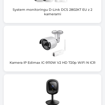
Zastosowanie kamery
zewnątrz / wewnątrz
System monitoringu D-Link DCS 2802KT EU z 2
kamerami
Typ zasilania
zasilacz sieciowy
Format kompresji
H.264
Zgodność z Onvif
tak
Kamera IP Edimax IC-9110W V2 HD 720p WiFi N ICR
Zawiera baterię / akumulator
Nie
Informacje dodatkowe
Przetwornik: 1/2,9” 4MPx CMOS
Obiektyw: 2.8 mm
Ilość strumieni: 2