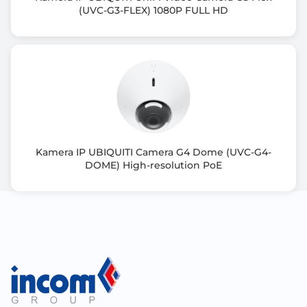
(UVC-G3-FLEX) 1080P FULL HD
Rodzaj kamery
Bullet
Tryb nocny
Diody IR LED
Zasięg podczerwieni / podświetlenia
30 m
Kamera IP UBIQUITI Camera G4 Dome (UVC-G4-
Minimalne oświetlenie
DOME) High-resolution PoE
0 Lux
Zastosowanie kamery
zewnątrz / wewnątrz
Typ zasilania
PoE lub zasilacz 12V
Format kompresji