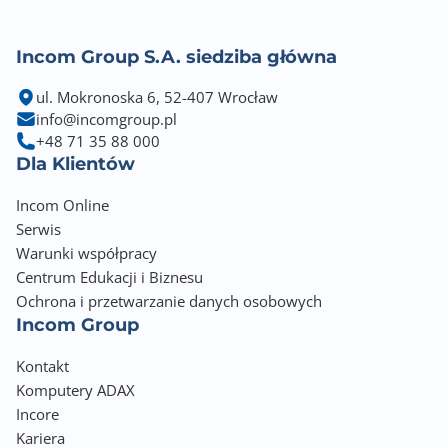
H.265
H.264
Incom Group S.A. siedziba główna
H.264H
H.264B
ul. Mokronoska 6, 52-407 Wrocław
info@incomgroup.pl
H.265+
+48 71 35 88 000
H.264+
Dla Klientów
Zgodność z Onvif
Incom Online
tak
Serwis
Warunki współpracy
Zawiera baterię / akumulator
Centrum Edukacji i Biznesu
Nie
Ochrona i przetwarzanie danych osobowych
Incom Group
Informacje dodatkowe
Przetwornik: 1/2.8" 8MP Progressive Scan CMOS
Kontakt
Rozdzielczość: 3840x2160 @ 25/30kl/s (20kl/s z
Komputery ADAX
funkcjami AI)
Incore
Interfejs: Ethernet 10/100 Base-T PoE 802.3af
Kariera
Obiektyw: 2,8mm