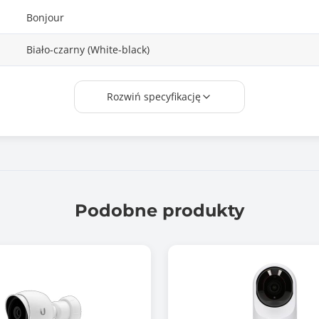
Bonjour
Biało-czarny (White-black)
Tak
Rozwiń specyfikację
167 x 70 x 70
Podczerwień
30 m
Podobne produkty
zewnątrz / wewnątrz
PoE lub zasilacz 12V
tak
Nie