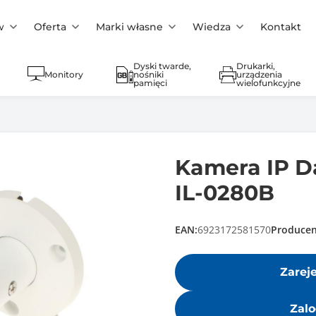
w
Oferta
Marki własne
Wiedza
Kontakt
Dyski twarde,
Drukarki,
Monitory
nośniki
urządzenia
pamięci
wielofunkcyjne
Kamera IP 
IL-0280B
EAN:
6923172581570
Producen
Zarej
Zalo