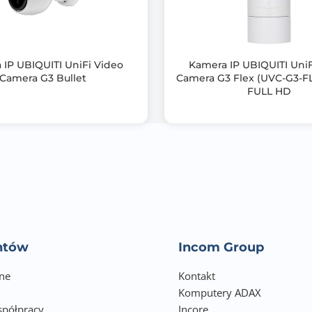
Przetwornik: 1/2.7 " Progressive Scan CMOS
Obiektyw: 2.8 mm
 IP UBIQUITI UniFi Video
Kamera IP UBIQUITI UniF
Metoda kompresji obrazu:
Camera G3 Bullet
Camera G3 Flex (UVC-G3-F
FULL HD
- H.265+ / H.265 / H.264+ / H.264 / MJPEG
Prędkość transmisji strumienia głównego: 20 kl/s 8,3 Mpx; 25
Audio:
- Detekcja dźwięku
- Zgodność ze standardem AAC
Gniazdo karty pamięci:
- Obsługa kart Micro SD do 256GB (możliwy zapis lokalny)
entów
Incom Group
Interfejs sieciowy:
ne
Kontakt
Komputery ADAX
- 10/100 Base-T (RJ-45)
półpracy
Incore