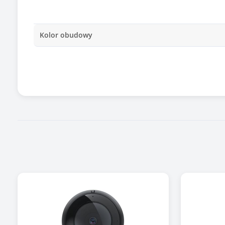
Kolor obudowy
Wbudowany mikrofon
Wymiary [G x S x W] (mm)
Tryb nocny
Zasięg podczerwieni / podświetlenia
Zastosowanie kamery
Typ zasilania
Zgodność z Onvif
Zawiera baterię / akumulator