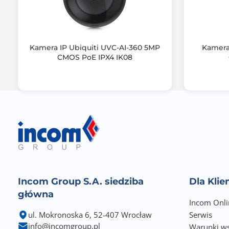
Informacje dodatkowe
Kamera IP Ubiquiti UVC-AI-360 5MP
Kamera
CMOS PoE IPX4 IK08
Incom Group S.A. siedziba
Dla Kli
główna
Incom Onli
ul. Mokronoska 6, 52-407 Wrocław
Serwis
info@incomgroup.pl
Warunki ws