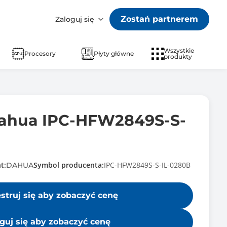
Zostań partnerem
Zaloguj się
Wszystkie
Procesory
Płyty główne
produkty
Dahua IPC-HFW2849S-S-
t:
Symbol producenta:
IPC-HFW2849S-S-IL-0280B
DAHUA
estruj się aby zobaczyć cenę
guj się aby zobaczyć cenę