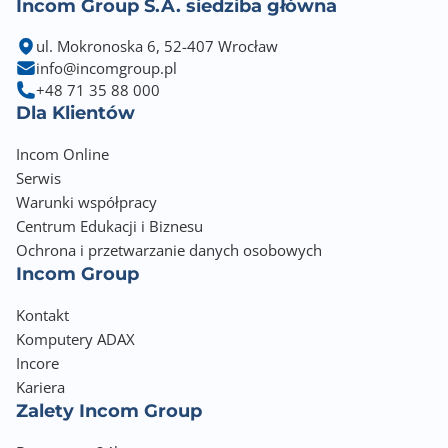
Incom Group S.A. siedziba główna
Format kompresji
ul. Mokronoska 6, 52-407 Wrocław
H.265
info@incomgroup.pl
H.265+
+48 71 35 88 000
Dla Klientów
H.264
H.264+
Incom Online
H.264H
Serwis
H.264B
Warunki współpracy
M-JPEG
Centrum Edukacji i Biznesu
Ochrona i przetwarzanie danych osobowych
Zgodność z Onvif
Incom Group
tak
Kontakt
Zawiera baterię / akumulator
Komputery ADAX
Nie
Incore
Kariera
Informacje dodatkowe
Zalety Incom Group
Przetwornik: 1/2,7" 5MP image sensor, low
luminance, HD CMOS