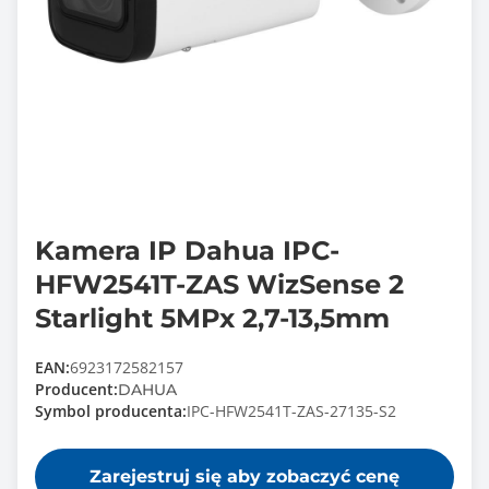
Kamera IP Dahua IPC-
HFW2541T-ZAS WizSense 2
Starlight 5MPx 2,7-13,5mm
EAN:
6923172582157
Producent:
DAHUA
Symbol producenta:
IPC-HFW2541T-ZAS-27135-S2
Zarejestruj się aby zobaczyć cenę