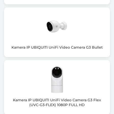
hostów)
DNS (Domain Name System)
DDNS ( Dynamic Domain Name System)
UPnP
NTP (Network Time Protocol)
Multicast
ICMP (Internet Control Message Protocol)
IGMP (Internet Group Management Protocol)
Kamera IP UBIQUITI UniFi Video Camera G3 Bullet
NFS
SNMP (Simple Network Management Protocol)
PPPoE
QoS
Kolor obudowy
Biały (White)
Wbudowany mikrofon
Kamera IP UBIQUITI UniFi Video Camera G3 Flex
Tak
(UVC-G3-FLEX) 1080P FULL HD