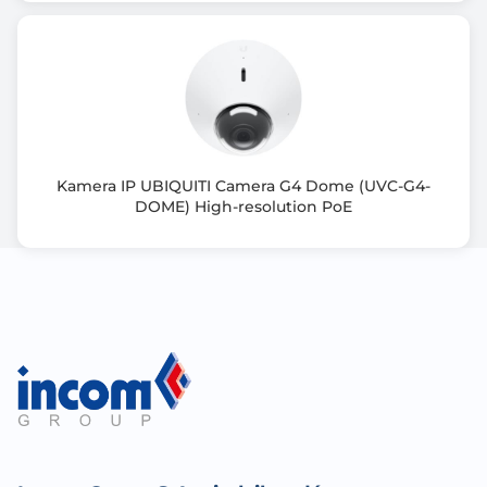
Wejście mikrofonowe
Tak
Wymiary [G x S x W] (mm)
75,8 x 238,5 x 71,6
Rodzaj kamery
Bullet
Kamera IP UBIQUITI Camera G4 Dome (UVC-G4-
DOME) High-resolution PoE
Tryb nocny
Diody IR LED
Zasięg podczerwieni / podświetlenia
60 m
Zastosowanie kamery
zewnątrz / wewnątrz
Typ zasilania
PoE lub zasilacz 12V