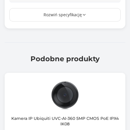
Wyjście audio
Rozwiń specyfikację
Tak
Obsługiwane protokoły / Zgodność z normami
IPv4
IPv6
HTTP
TCP
Podobne produkty
UDP
ARP (Address Resolution Protocol)
RTP (Real-time Transport Protocol)
RTSP (Real Time Streaming Protocol)
RTCP
RTMP
SMTP (Simple Mail Transfer Protocol)
FTP (File Transfer Protocol)
Kamera IP Ubiquiti UVC-AI-360 5MP CMOS PoE IPX4
SFTP
IK08
DHCP (Protokół dynamicznego konfigurowania