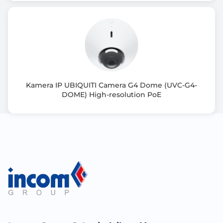
30 m
Zastosowanie kamery
zewnątrz / wewnątrz
Typ zasilania
PoE lub zasilacz 12V
Kamera IP UBIQUITI Camera G4 Dome (UVC-G4-
DOME) High-resolution PoE
Format kompresji
H.265
H.264
H.264H
H.264B
H.264+
M-JPEG
Zgodność z Onvif
tak