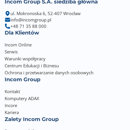
Incom Group S.A. siedziba główna
Zawiera baterię / akumulator
Nie
ul. Mokronoska 6, 52-407 Wrocław
info@incomgroup.pl
Informacje dodatkowe
+48 71 35 88 000
Przetwornik obrazu CMOS 1/2.7", niska luminancja
Dla Klientów
Strumień główny: 3200 x 1800 (1-20kl/s), 2688 x 1520
Incom Online
(1-25kl/s)
Serwis
Strumień pomocniczy: 704 x 576 (1-25kl/s) 704 x 480
(1-30kl/s)
Warunki współpracy
Smart Dual Light - wbudowane doświetlenie
Centrum Edukacji i Biznesu
podczerwienią i światłem białym
Ochrona i przetwarzanie danych osobowych
Tryb korytarzowy, DWDR, 3DNR, HLC, BLC, cyfrowy
Incom Group
znak wodny,
zastosowanie do różnych scen monitorowania
Kontakt
Wykrywanie nieprawidłowości: wykrywanie ruchu,
Komputery ADAX
sabotaż wideo,
Incore
Wykrywanie dźwięku, rozłączenie sieci, konflikt IP i
Kariera
nielegalny dostęp
Zalety Incom Group
Wbudowany mikrofon
Detekcja ludzi