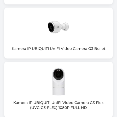
Multicast
ICMP (Internet Control Message Protocol)
IGMP (Internet Group Management Protocol)
Kolor obudowy
Biały (White)
Wbudowany mikrofon
Kamera IP UBIQUITI UniFi Video Camera G3 Bullet
Tak
Wymiary [G x S x W] (mm)
70 x 70 x 173
Rodzaj kamery
Bullet
Tryb nocny
Kamera IP UBIQUITI UniFi Video Camera G3 Flex
Diody IR LED
(UVC-G3-FLEX) 1080P FULL HD
Zasięg podczerwieni / podświetlenia