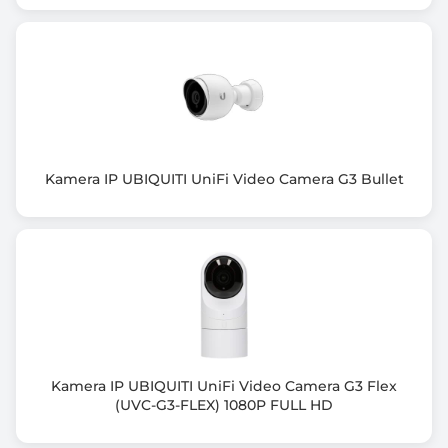
Zgodność z Onvif
tak
Zawiera baterię / akumulator
Nie
Informacje dodatkowe
Przetwornik: 1/2.7 " Progressive Scan CMOS
Kamera IP UBIQUITI UniFi Video Camera G3 Bullet
Obiektyw: 2,8 mm
Metoda kompresji obrazu:
- H.265+ / H.265 / H.264+ / H.264 / AI H.256 / AI H.264
/ MJPEG
Prędkość transmisji strumienia głównego: 20 kl/s 5
Mpx; 25 kl/s 4 Mpx
Audio:
- Detekcja dźwięku
Gniazdo karty pamięci:
Kamera IP UBIQUITI UniFi Video Camera G3 Flex
- Obsługa kart Micro SD do 256GB (możliwy zapis
(UVC-G3-FLEX) 1080P FULL HD
lokalny)
Interfejs sieciowy: