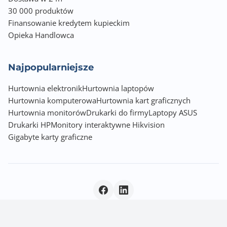
30 000 produktów
Finansowanie kredytem kupieckim
Opieka Handlowca
Najpopularniejsze
Hurtownia elektronik
Hurtownia laptopów
Hurtownia komputerowa
Hurtownia kart graficznych
Hurtownia monitorów
Drukarki do firmy
Laptopy ASUS
Drukarki HP
Monitory interaktywne Hikvision
Gigabyte karty graficzne
Polityka prywatności
|
© 2026 Incom Group SA