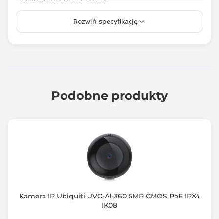
Wbudowany mikrofon
Rozwiń specyfikację
Tak
Wymiary [G x S x W] (mm)
106 x 94
Tryb nocny
Podobne produkty
Podczerwień
Zasięg podczerwieni / podświetlenia
50 m
Zastosowanie kamery
zewnątrz / wewnątrz
Typ zasilania
Kamera IP Ubiquiti UVC-AI-360 5MP CMOS PoE IPX4
PoE lub zasilacz 12V
IK08