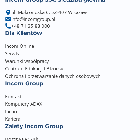
- Mirror - Odbicie lustrzane obrazu
- Detekcja ruchu
ul. Mokronoska 6, 52-407 Wrocław
Pobór mocy:
info@incomgroup.pl
- max. 7,6W / DC 12V
+48 71 35 88 000
- max. 8,9W / PoE (802.3af)
Dla Klientów
Klasa szczelności: IP67
Incom Online
Temperatura pracy : -40°C ~ 60°C
Serwis
Waga: 530 g
Warunki współpracy
Centrum Edukacji i Biznesu
Ochrona i przetwarzanie danych osobowych
Incom Group
Kontakt
Komputery ADAX
Incore
Kariera
Zalety Incom Group
Dostawa w 24h