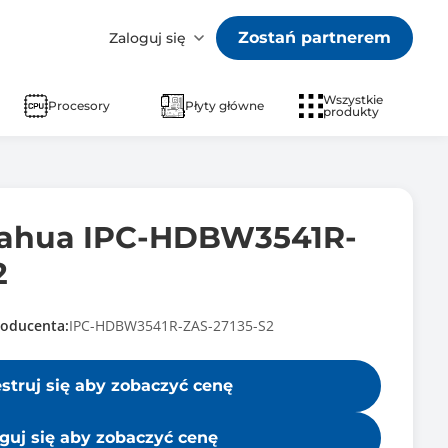
Zostań partnerem
Zaloguj się
Wszystkie
Procesory
Płyty główne
produkty
Dahua IPC-HDBW3541R-
2
oducenta:
IPC-HDBW3541R-ZAS-27135-S2
estruj się aby zobaczyć cenę
guj się aby zobaczyć cenę