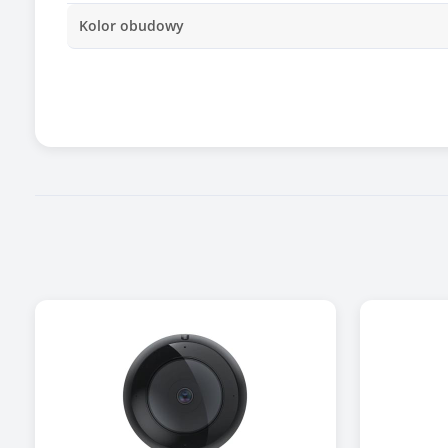
Kolor obudowy
Wbudowany mikrofon
Wejście mikrofonowe
Wymiary [G x S x W] (mm)
Tryb nocny
Zasięg podczerwieni / podświetlenia
Zastosowanie kamery
Typ zasilania
Zgodność z Onvif
Zawiera baterię / akumulator