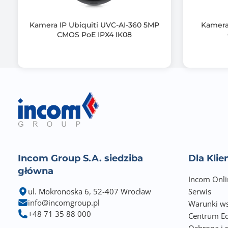
Informacje dodatkowe
Kamera IP Ubiquiti UVC-AI-360 5MP
Kamera
CMOS PoE IPX4 IK08
Incom Group S.A. siedziba
Dla Kli
główna
Incom Onli
ul. Mokronoska 6, 52-407 Wrocław
Serwis
info@incomgroup.pl
Warunki ws
+48 71 35 88 000
Centrum Ed