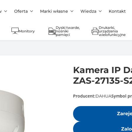
w
Oferta
Marki własne
Wiedza
Kontakt
Dyski twarde,
Drukarki,
Monitory
nośniki
urządzenia
pamięci
wielofunkcyjne
Kamera IP 
ZAS-27135-S
Producent:
Symbol pr
DAHUA
Zarej
Zalo