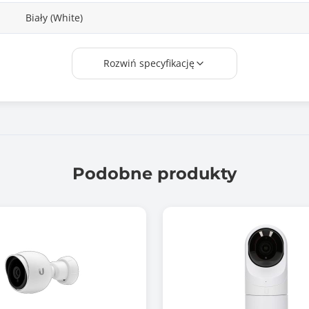
Biały (White)
Tak
Rozwiń specyfikację
Tak
122 x 94
Podczerwień
Podobne produkty
40 m
zewnątrz / wewnątrz
PoE lub zasilacz 12V
tak
Nie