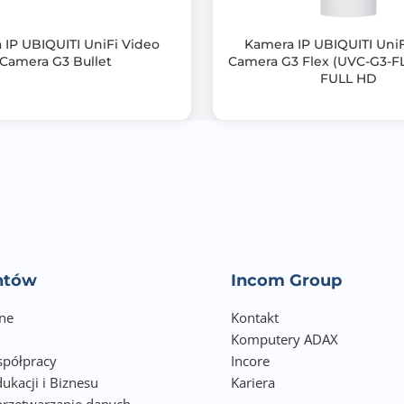
Przetwornik: 1/2.7 " Progressive Scan CMOS
 IP UBIQUITI UniFi Video
Kamera IP UBIQUITI UniF
Obiektyw: 2.7 ... 13.5 mm - Motozoom
Camera G3 Bullet
Camera G3 Flex (UVC-G3-F
FULL HD
Metoda kompresji obrazu:
- H.265+ / H.265 / H.264+ / H.264 / MJPEG
Prędkość transmisji strumienia głównego: 20 kl/s 5 Mpx; 25 k
Audio:
- Obsługa dwukierunkowego audio
- Detekcja dźwięku
entów
Incom Group
Gniazdo karty pamięci:
ne
- Obsługa kart Micro SD do 256GB (możliwy zapis lokalny)
Kontakt
Komputery ADAX
Interfejs sieciowy:
półpracy
Incore
ukacji i Biznesu
- 10/100 Base-T (RJ-45)
Kariera