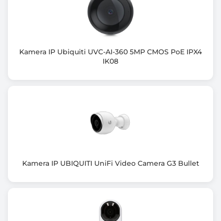
Tryb nocny
Tak
Zasięg podczerwieni / podświetlenia
50 m
Kamera IP Ubiquiti UVC-AI-360 5MP CMOS PoE IPX4
IK08
Typ zasilania
PoE
DC 12V/610mA
Format kompresji
H.265+
H.265
H.264+
H.264
Kamera IP UBIQUITI UniFi Video Camera G3 Bullet
M-JPEG
Zgodność z Onvif
tak