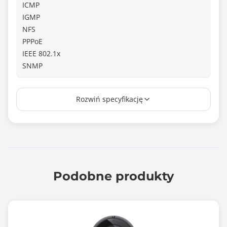
ICMP
IGMP
NFS
PPPoE
IEEE 802.1x
SNMP
Kolor obudowy
Rozwiń specyfikację
Biały (White)
Wejście mikrofonowe
Tak
Wymiary [G x S x W] (mm)
110x 110x 81
Podobne produkty
Rodzaj kamery
kopułkowa