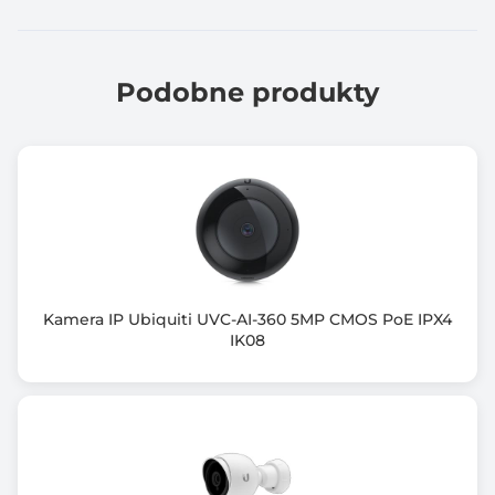
122 x 89
Tryb nocny
Podczerwień
Podobne produkty
Zasięg podczerwieni / podświetlenia
40 m
Zastosowanie kamery
zewnątrz / wewnątrz
Typ zasilania
PoE lub zasilacz 12V
Kamera IP Ubiquiti UVC-AI-360 5MP CMOS PoE IPX4
IK08
Zgodność z Onvif
tak
Zawiera baterię / akumulator
Nie