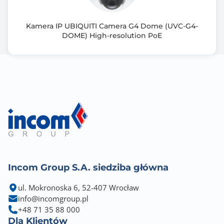
obrazu
- ICR - Mechaniczny filtr podczerwieni
Kamera IP UBIQUITI Camera G4 Dome (UVC-G4-
- BLC/HLC - konfigurowalna kompensacja światła
DOME) High-resolution PoE
wstecznego
- Mirror - Odbicie lustrzane obrazu
- Detekcja ruchu
Pobór mocy:
- max. 6,3W / DC 12V
- max. 7,2W / PoE (802.3af)
Klasa szczelności: IP67
Wandaloodporna: IK10
Temperatura pracy : -30°C ~ 60°C
Waga: 510 g
Incom Group S.A. siedziba główna
ul. Mokronoska 6, 52-407 Wrocław
info@incomgroup.pl
+48 71 35 88 000
Dla Klientów