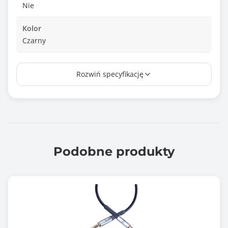
Nie
Kolor
Czarny
Ilość w opakowaniu
Rozwiń specyfikację
1 szt.
Informacje dodatkowe
Kabel wtyk Jack 3,5mm - gniazdo Jack 3,5mm (mini
Jack)
Trwałe i solidnie wykonane wtyki
Przewód dobrze ekranowany
Podobne produkty
Wysoka jakość transmisji, długowieczna eksploatacja
Kolor przewodów: czarny
RoHS / CE
Gwarancja producenta [mies.]
24