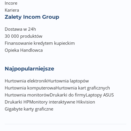
Incore
Kariera
Zalety Incom Group
Dostawa w 24h
30 000 produktów
Finansowanie kredytem kupieckim
Opieka Handlowca
Najpopularniejsze
Hurtownia elektronik
Hurtownia laptopów
Hurtownia komputerowa
Hurtownia kart graficznych
Hurtownia monitorów
Drukarki do firmy
Laptopy ASUS
Drukarki HP
Monitory interaktywne Hikvision
Gigabyte karty graficzne