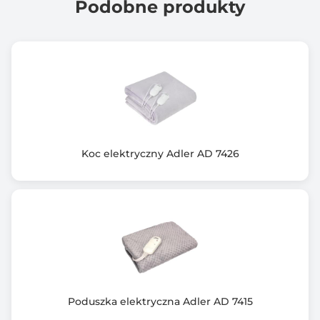
Podobne produkty
zasilacz (brak w zestawie): - napięcie 5 V, prąd 1 A
Pobór mocy: ok. 2 W
Częstotliwość pracy: ok. 110 KHz +/- 10%
Szybkość nebulizacji: ~2 ml/min
Temperatura leku: ~60°C
Hałas roboczy: <50 dB (w odległości ok. 1 m)
Wielkość cząstek: udział cząstek mgły o średnicy <5
um jest większy niż 50%
MMAD: <5 um
Koc elektryczny Adler AD 7426
Pojemność pojemnika na lek: 8 ml
Stopień ochrony: IP22
Temperatura i wilgotność pracy: od +5 do +40°C,
wilgotność względna: <93%
Temperatura i wilgotność przechowywania: od -20 do
+50°C
wilgotność względna: <93%
Poduszka elektryczna Adler AD 7415