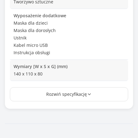
Tworzywo sztuczne
Wyposażenie dodatkowe
Maska dla dzieci
Maska dla dorosłych
Ustnik
Kabel micro USB
Instrukcja obsługi
Wymiary [W x S x G] (mm)
140 x 110 x 80
Waga (g)
Rozwiń specyfikację
330
Zawiera baterię / akumulator
Nie
Informacje dodatkowe
Zasilanie: 2 baterie alkaliczne AA (brak w zestawie)