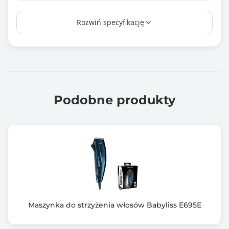
Zawiera baterię / akumulator
Rozwiń specyfikację
Tak
Informacje dodatkowe
Golenie na sucho i mokro
Podobne produkty
Maszynka do strzyżenia włosów Babyliss E695E