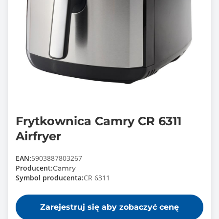
Frytkownica Camry CR 6311
Airfryer
EAN:
5903887803267
Producent:
Camry
Symbol producenta:
CR 6311
Zarejestruj się aby zobaczyć cenę