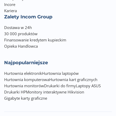
Incore
Kariera
Zalety Incom Group
Dostawa w 24h
30 000 produktów
Finansowanie kredytem kupieckim
Opieka Handlowca
Najpopularniejsze
Hurtownia elektronik
Hurtownia laptopów
Hurtownia komputerowa
Hurtownia kart graficznych
Hurtownia monitorów
Drukarki do firmy
Laptopy ASUS
Drukarki HP
Monitory interaktywne Hikvision
Gigabyte karty graficzne