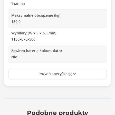
Tkanina
Maksymalne obciążenie (kg)
130.0
Wymiary [W x S x G] (mm)
1130x670x500
Zawiera baterię / akumulator
Nie
Informacje dodatkowe
Rozwiń specyfikację
poduszka lędźwiowa, poduszka pod kark,regulowane
oparcie
Podobne produkty