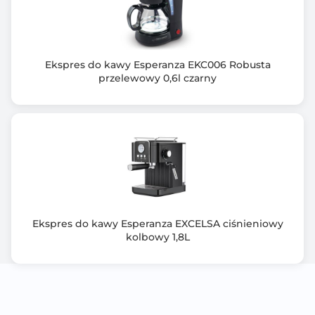
Profesjonalna pompa o ciśnieniu 19 bar gwarantuje
bardziej intensywną kawę
Krótki czas gotowości do pracy: 20 sekund
Wytrzymały surowiec obudowy: tworzywo ABS
Ekspres do kawy Esperanza EKC006 Robusta
Moc: 1450 W
przelewowy 0,6l czarny
Pojemnik na wodę: 0.6 litra
Ekspres do kawy Esperanza EXCELSA ciśnieniowy
kolbowy 1,8L