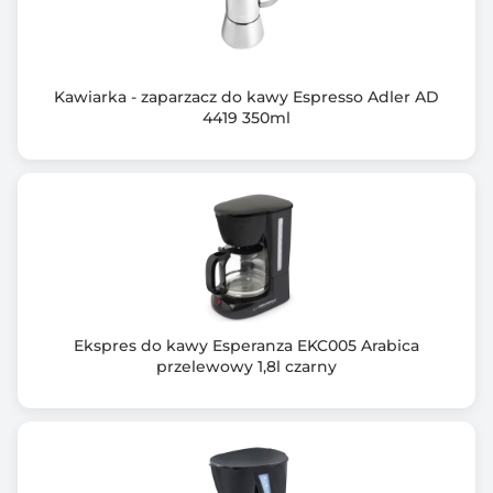
5 wkładów na kawę kapsułkową ; Zbiornik
Informacje dodatkowe
Multi-Ekspres ciśnieniowy wielo – kapsułkowy
Kawiarka - zaparzacz do kawy Espresso Adler AD
Ekspres odpowiedni do 9 typów kapsułek dostępnych
4419 350ml
na rynku
W zestawie 5 wymiennych adapterów kapsułek
kompatybilnych:
Nespresso®* , Dolce Gusto®* , Lavazza Blue®*
Lavazza Modo Mio®* , Caffitali®* , Tchibo
Cafissimo®*
Jacobs® (Tylko małe kapsułki) * , Lor®* , ESE®*
saszetki kawowe
* znak towarowy innego podmiotu, niepowiązanego z
Ekspres do kawy Esperanza EKC005 Arabica
Adler sp. z o.o.
przelewowy 1,8l czarny
1 adapter do mielonej kawy z 2 wymiennymi filtrami
Filtr mały: Espresso / Mała kawa / Herbata w
saszetkach 44mm
Filtr duży: Caffee lungo / Duża kawa
Łatwa obsługa tylko 3 przyciski