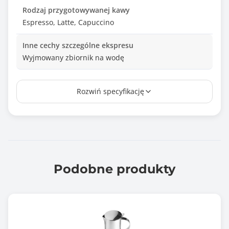
Rodzaj przygotowywanej kawy
Espresso, Latte, Capuccino
Inne cechy szczególne ekspresu
Wyjmowany zbiornik na wodę
Długość kabla (m)
Rozwiń specyfikację
0.90
Kolor
Biały
Wymiary [G x S x W] (mm)
265 x 97 x 255
Podobne produkty
Waga netto (kg)
2.450
Wyposażenie dodatkowe