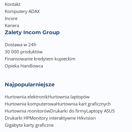
Kontakt
Komputery ADAX
Incore
Kariera
Zalety Incom Group
Dostawa w 24h
30 000 produktów
Finansowanie kredytem kupieckim
Opieka Handlowca
Najpopularniejsze
Hurtownia elektronik
Hurtownia laptopów
Hurtownia komputerowa
Hurtownia kart graficznych
Hurtownia monitorów
Drukarki do firmy
Laptopy ASUS
Drukarki HP
Monitory interaktywne Hikvision
Gigabyte karty graficzne