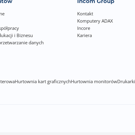
entów
Incom Group
ne
Kontakt
Komputery ADAX
półpracy
Incore
ukacji i Biznesu
Kariera
przetwarzanie danych
h
terowa
Hurtownia kart graficznych
Hurtownia monitorów
Drukarki