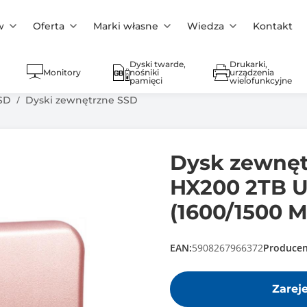
w
Oferta
Marki własne
Wiedza
Kontakt
Dyski twarde,
Drukarki,
Monitory
nośniki
urządzenia
pamięci
wielofunkcyjne
SD
Dyski zewnętrzne SSD
Dysk zewnę
HX200 2TB U
(1600/1500 M
EAN:
5908267966372
Producen
Zarej