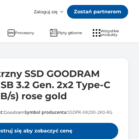
Zostań partnerem
Zaloguj się
Wszystkie
Procesory
Płyty główne
produkty
trzny SSD GOODRAM
SB 3.2 Gen. 2x2 Type-C
B/s) rose gold
t:
Symbol producenta:
SSDPR-HX200-2K0-RG
Goodram
estruj się aby zobaczyć cenę