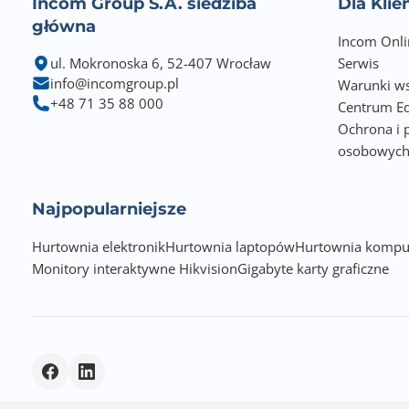
Incom Group S.A. siedziba
Dla Kli
główna
Incom Onli
ul. Mokronoska 6, 52-407 Wrocław
Serwis
info@incomgroup.pl
Warunki ws
+48 71 35 88 000
Centrum Ed
Ochrona i 
osobowyc
Najpopularniejsze
Hurtownia elektronik
Hurtownia laptopów
Hurtownia kompu
Monitory interaktywne Hikvision
Gigabyte karty graficzne