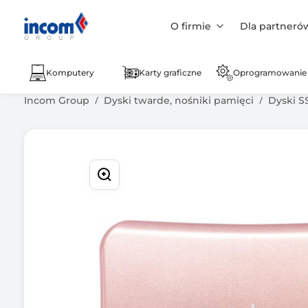
O firmie
Dla partneró
Komputery
Karty graficzne
Oprogramowanie
Incom Group
Dyski twarde, nośniki pamięci
Dyski S