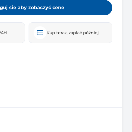
guj się aby zobaczyć cenę
24H
Kup teraz, zapłać później