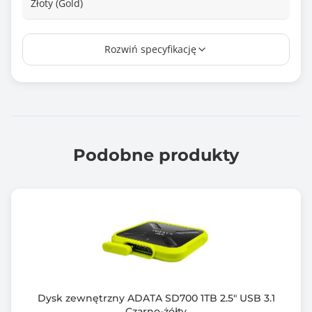
Złoty (Gold)
Informacje dodatkowe
Rozwiń specyfikację
Dedykowany systemom Mac
Klasa szczelności: IP55
Współpracuje z Apple FileVault
5 letnia ograniczona gwarancja producenta
Gwarancja producenta [mies.]
60
Podobne produkty
Dysk zewnętrzny ADATA SD700 1TB 2.5" USB 3.1
Czarno-żółty