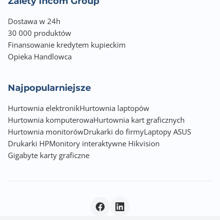
Zalety Incom Group
Dostawa w 24h
30 000 produktów
Finansowanie kredytem kupieckim
Opieka Handlowca
Najpopularniejsze
Hurtownia elektronik
Hurtownia laptopów
Hurtownia komputerowa
Hurtownia kart graficznych
Hurtownia monitorów
Drukarki do firmy
Laptopy ASUS
Drukarki HP
Monitory interaktywne Hikvision
Gigabyte karty graficzne