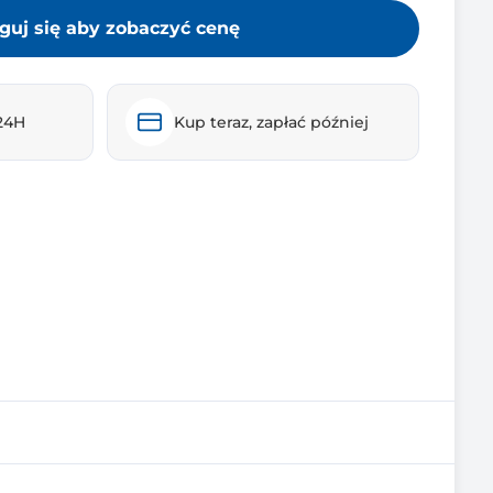
guj się aby zobaczyć cenę
24H
Kup teraz, zapłać później