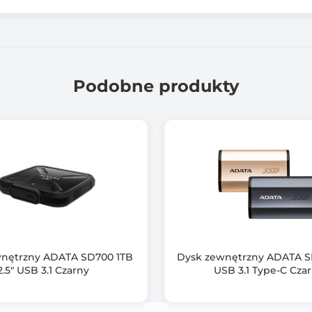
Kremowy (Cream)
Wymagania systemowe:
- Windows 11/10
Podobne produkty
- macOS 10.6.X lub wyżej
- Linux Kernel 2.6.X lub wyżej
- Chrome OS
Temperatura pracy: : 0°C ~ +70°C
Wymiary: 60,6 x 80,6 x 9 mm
Waga: 35 g
Certyfikaty: CE, FCC, BSMI, VCCI, UKCA
nętrzny ADATA SD700 1TB
Dysk zewnętrzny ADATA S
2.5" USB 3.1 Czarny
USB 3.1 Type-C Cza
36