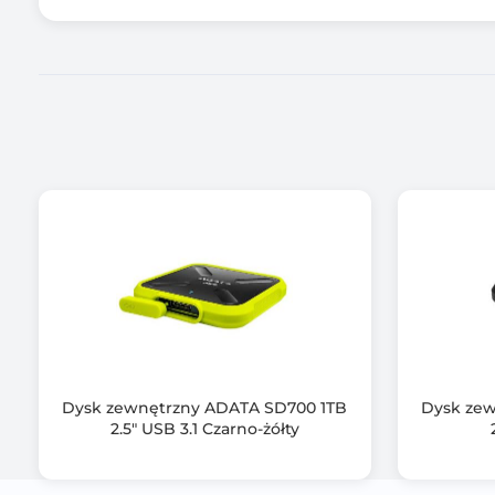
Kolor obudowy
Informacje dodatkowe
Dysk zewnętrzny ADATA SD700 1TB
Dysk zew
2.5" USB 3.1 Czarno-żółty
Gwarancja producenta [mies.]