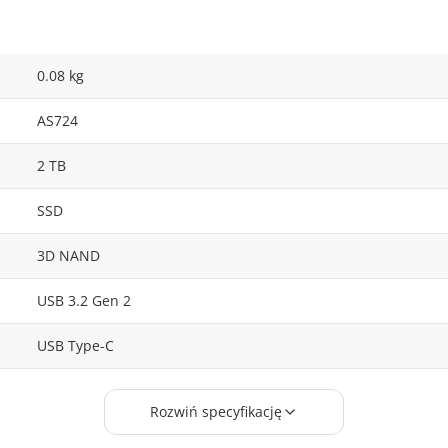
0.08 kg
AS724
2 TB
SSD
3D NAND
USB 3.2 Gen 2
USB Type-C
500 MB/s
Rozwiń specyfikację
500 MB/s