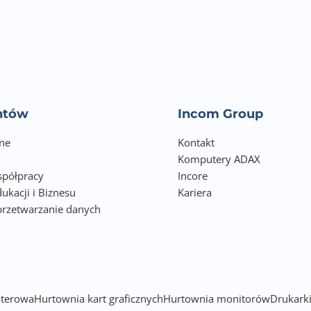
entów
Incom Group
ne
Kontakt
Komputery ADAX
półpracy
Incore
ukacji i Biznesu
Kariera
przetwarzanie danych
h
terowa
Hurtownia kart graficznych
Hurtownia monitorów
Drukarki