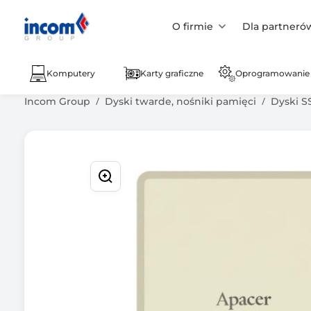
O firmie
Dla partneró
Komputery
Karty graficzne
Oprogramowanie
Incom Group
Dyski twarde, nośniki pamięci
Dyski S