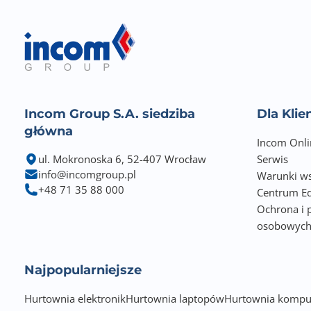
Incom Group S.A. siedziba
Dla Kli
główna
Incom Onli
ul. Mokronoska 6, 52-407 Wrocław
Serwis
info@incomgroup.pl
Warunki ws
+48 71 35 88 000
Centrum Ed
Ochrona i 
osobowyc
Najpopularniejsze
Hurtownia elektronik
Hurtownia laptopów
Hurtownia kompu