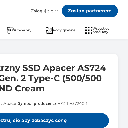
Zostań partnerem
Zaloguj się
Wszystkie
Procesory
Płyty główne
produkty
rzny SSD Apacer AS724
Gen. 2 Type-C (500/500
AND Cream
t:
Symbol producenta:
AP2TBAS724C-1
Apacer
estruj się aby zobaczyć cenę