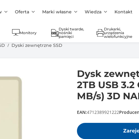
w
Oferta
Marki własne
Wiedza
Kontakt
Dyski twarde,
Drukarki,
Monitory
nośniki
urządzenia
pamięci
wielofunkcyjne
SD
Dyski zewnętrzne SSD
Dysk zewnęt
2TB USB 3.2 
MB/s) 3D N
EAN:
4712389921222
Producen
Zarej