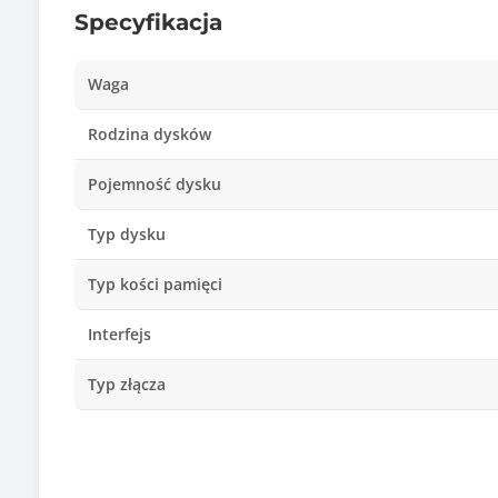
Specyfikacja
Waga
Rodzina dysków
Pojemność dysku
Typ dysku
Typ kości pamięci
Interfejs
Typ złącza
Prędkość odczytu (max)
Prędkość zapisu (max)