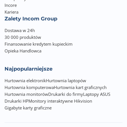
Incore
Kariera
Zalety Incom Group
Dostawa w 24h
30 000 produktów
Finansowanie kredytem kupieckim
Opieka Handlowca
Najpopularniejsze
Hurtownia elektronik
Hurtownia laptopów
Hurtownia komputerowa
Hurtownia kart graficznych
Hurtownia monitorów
Drukarki do firmy
Laptopy ASUS
Drukarki HP
Monitory interaktywne Hikvision
Gigabyte karty graficzne