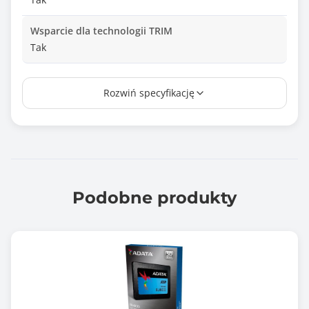
Wsparcie dla technologii TRIM
Tak
Interfejs
Rozwiń specyfikację
PCIe 3.0 x4 NVMe
Typ złącza
M.2 klucz M
Prędkość odczytu (max)
2000 MB/s
Podobne produkty
Prędkość zapisu (max)
1600 MB/s
TBW (ang. Total Bytes Written)
512.0