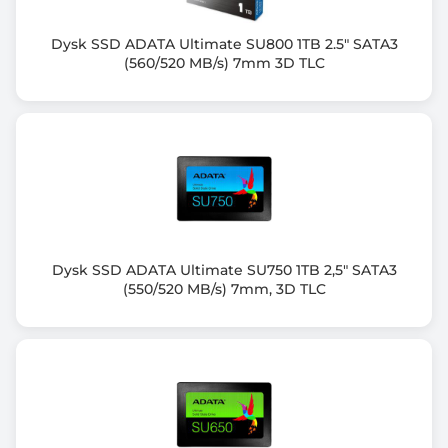
Średni czas miedzy uszkodzeniami (MTBF)
1500000 h
Dysk SSD ADATA Ultimate SU800 1TB 2.5" SATA3
(560/520 MB/s) 7mm 3D TLC
Kolor obudowy
Czarny (Black)
Informacje dodatkowe
Temperatura pracy: 0 °C ~ 70°C
Gwarancja producenta [mies.]
36
Dysk SSD ADATA Ultimate SU750 1TB 2,5" SATA3
(550/520 MB/s) 7mm, 3D TLC