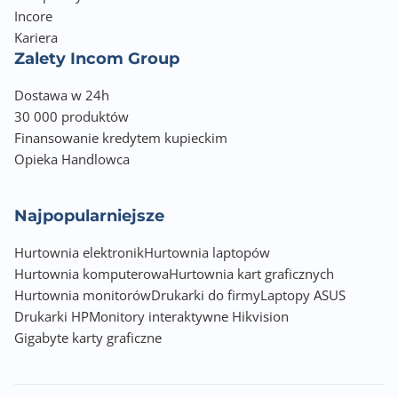
Incore
Kariera
Zalety Incom Group
Dostawa w 24h
30 000 produktów
Finansowanie kredytem kupieckim
Opieka Handlowca
Najpopularniejsze
Hurtownia elektronik
Hurtownia laptopów
Hurtownia komputerowa
Hurtownia kart graficznych
Hurtownia monitorów
Drukarki do firmy
Laptopy ASUS
Drukarki HP
Monitory interaktywne Hikvision
Gigabyte karty graficzne