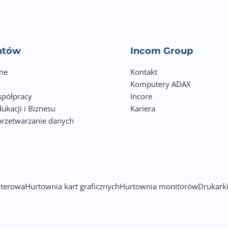
Nie
Nie
entów
Incom Group
Nie
ne
Kontakt
Nie
Komputery ADAX
półpracy
Incore
Nie
ukacji i Biznesu
Kariera
przetwarzanie danych
512
h
Tak
512.00
terowa
Hurtownia kart graficznych
Hurtownia monitorów
Drukarki
USB 2.0 High-Speed
USB Host I/F
RJ-45