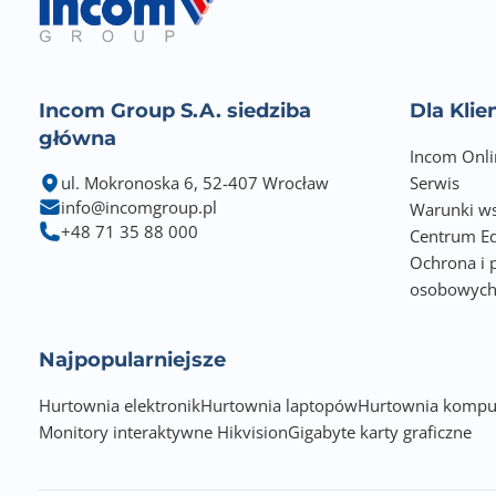
Automatyczny podajnik dokumentów
Nadruk na CD/DVD
Incom Group S.A. siedziba
Dla Kli
Druk bez marginesów
główna
Incom Onli
Praca w DOS
ul. Mokronoska 6, 52-407 Wrocław
Serwis
info@incomgroup.pl
Warunki ws
Czytnik kart
+48 71 35 88 000
Centrum Ed
Ochrona i 
Pamięć maksymalna (MB)
osobowyc
Wyświetlacz LCD
Najpopularniejsze
Pamięć zainstalowana (MB)
Hurtownia elektronik
Hurtownia laptopów
Hurtownia kompu
Interfejs komunikacyjny
Monitory interaktywne Hikvision
Gigabyte karty graficzne