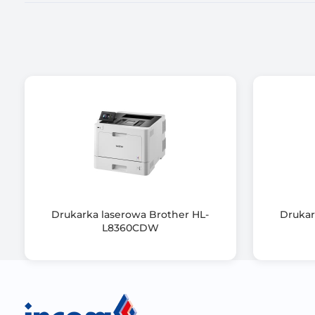
Rozdzielczość druku - dodatkowa
Prędkość drukowania mono (max)
Prędkość drukowania kolor (max)
Cykl pracy (miesięcznie, maks.)
Minimalna gramatura papieru
Maksymalna gramatura papieru
Liczba podajników papieru
Drukarka laserowa Brother HL-
Drukar
L8360CDW
Pojemność zamontowanych podajników
Maksymalna pojemność podajników
Praca w sieci bezprzewodowej