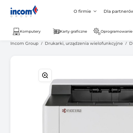
O firmie
Dla partneró
Komputery
Karty graficzne
Oprogramowanie
Incom Group
Drukarki, urządzenia wielofunkcyjne
D