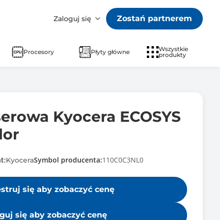
Zostań partnerem
Zaloguj się
Wszystkie
Procesory
Płyty główne
produkty
serowa Kyocera ECOSYS
lor
t:
Symbol producenta:
110C0C3NL0
Kyocera
estruj się aby zobaczyć cenę
guj się aby zobaczyć cenę