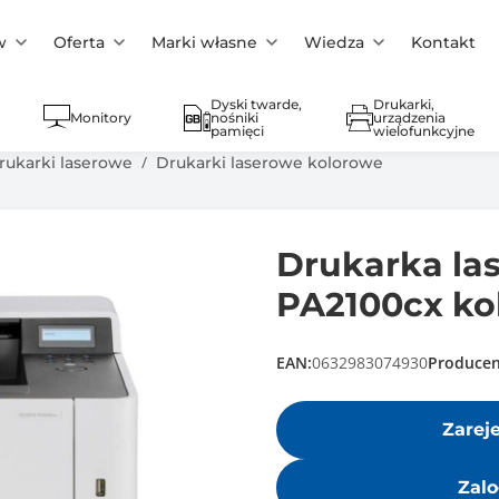
w
Oferta
Marki własne
Wiedza
Kontakt
Dyski twarde,
Drukarki,
Monitory
nośniki
urządzenia
pamięci
wielofunkcyjne
rukarki laserowe
Drukarki laserowe kolorowe
Drukarka la
PA2100cx ko
EAN:
0632983074930
Producen
Zarej
Zalo