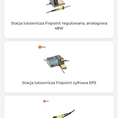
Wilgotność: <95 %
Wysokość: <2000m
Poziom bezpieczeństwa: CAT.IV600V:CE
Zasilanie: 2x1.5V AAA
Stacja lutownicza Fixpoint regulowana, analogowa
48W
Stacja lutownicza Fixpoint cyfrowa EP5