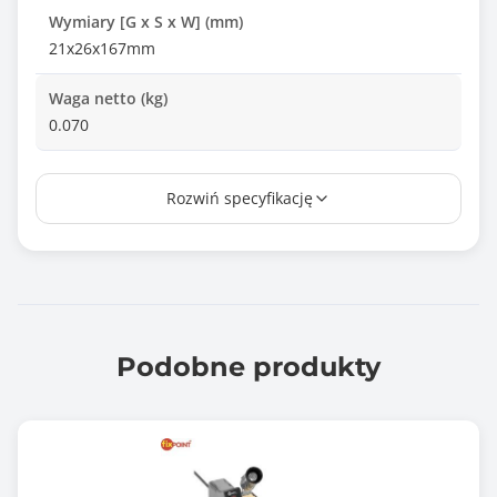
Wymiary [G x S x W] (mm)
21x26x167mm
Waga netto (kg)
0.070
Waga brutto (kg)
Rozwiń specyfikację
0.090
Kolor obudowy
Czarno-czerwony (Black-red)
Zawiera baterię / akumulator
Nie
Podobne produkty
Informacje dodatkowe
Napięcie AC: 12-1000 V, 50/60 Hz
Temperatura pracy: 0 ~ 40°C
Temp. przechowywania:-10 - 50°C