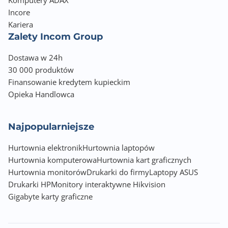
Komputery ADAX
Incore
Kariera
Zalety Incom Group
Dostawa w 24h
30 000 produktów
Finansowanie kredytem kupieckim
Opieka Handlowca
Najpopularniejsze
Hurtownia elektronik
Hurtownia laptopów
Hurtownia komputerowa
Hurtownia kart graficznych
Hurtownia monitorów
Drukarki do firmy
Laptopy ASUS
Drukarki HP
Monitory interaktywne Hikvision
Gigabyte karty graficzne