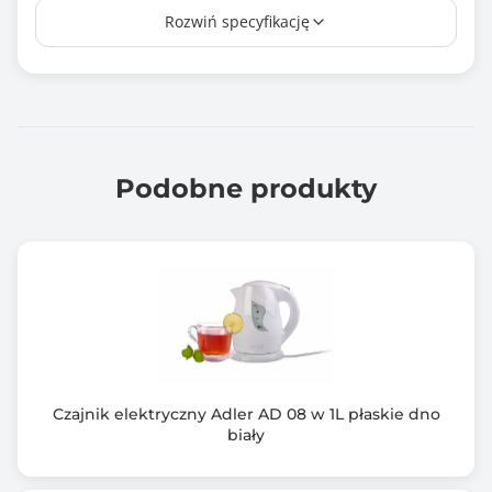
Rozwiń specyfikację
Tak
Lampka kontrolna
Tak
Filtr zatrzymujący osady wapnia
Tak
Podobne produkty
Materiał obudowy
Obudowa plastikowa
Materiał grzałki
Grzałka ze stali nierdzewnej
Wskaźnik poziomu wody
Dwustronny wskaźnik poziomu wody
Czajnik elektryczny Adler AD 08 w 1L płaskie dno
biały
Zabezpieczania
Zabezpieczenie przed włączeniem pustego czajnika