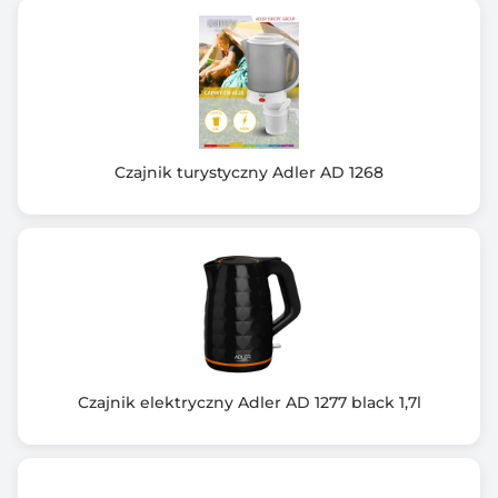
Inne cechy szczególne czajnika
Podświetlenie LED podczas gotowania wody
Zasilanie
230V
Czajnik turystyczny Adler AD 1268
Wyposażenie dodatkowe
2 plastikowe kubki i 2 plastikowe łyżki
Gwarancja producenta [mies.]
24
Czajnik elektryczny Adler AD 1277 black 1,7l