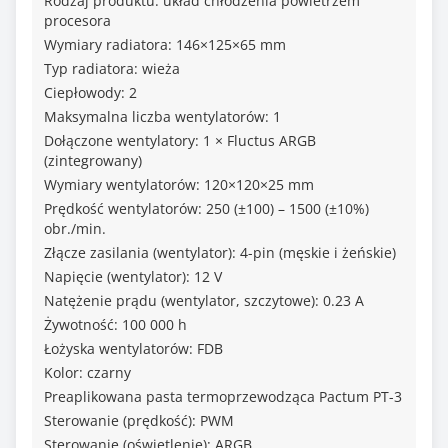
Rodzaj produktu: układ chłodzenia powietrzem
procesora
Wymiary radiatora: 146×125×65 mm
Typ radiatora: wieża
Ciepłowody: 2
Maksymalna liczba wentylatorów: 1
Dołączone wentylatory: 1 × Fluctus ARGB
(zintegrowany)
Wymiary wentylatorów: 120×120×25 mm
Prędkość wentylatorów: 250 (±100) – 1500 (±10%)
obr./min.
Złącze zasilania (wentylator): 4-pin (męskie i żeńskie)
Napięcie (wentylator): 12 V
Natężenie prądu (wentylator, szczytowe): 0.23 A
Żywotność: 100 000 h
Łożyska wentylatorów: FDB
Kolor: czarny
Preaplikowana pasta termoprzewodząca Pactum PT-3
Sterowanie (prędkość): PWM
Sterowanie (oświetlenie): ARGB