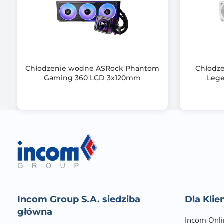
Chłodzenie wodne ASRock Phantom
Chłodz
Gaming 360 LCD 3x120mm
Leg
Gwarancja producenta [mies.]
Incom Group S.A. siedziba
Dla Kli
główna
Incom Onli