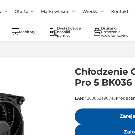
w
Oferta
Marki własne
Wiedza
Kontakt
Dyski twarde,
Drukarki,
Monitory
nośniki
urządzenia
pamięci
wielofunkcyjne
Chłodzenie 
Pro 5 BK036
EAN:
4260052190746
Producen
Zarej
Zalo