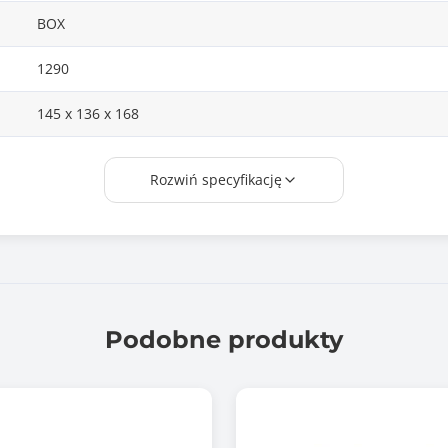
BOX
1290
145 x 136 x 168
Model wentylatora: Silent Wings / Silent Wings 4
Rozwiń specyfikację
Wymiary wentylatora: 135 x 135 x 25 mm / 120 x 120 x 25 mm
Liczba wentylatorów: 2
Prędkość obrotowa 100% PWM/12V: 1300; 1500 / 1700; 2000 
Poziom hałasu 50/75/100% RPM: 8.9 / 16.3 / 23.3 dB(A)
Podobne produkty
Podłączenie: 4-pin PWM
Długość kabla: 120 / 80 mm
Żywotność (h / 25°C): 300000
Materiał - finy: aluminium