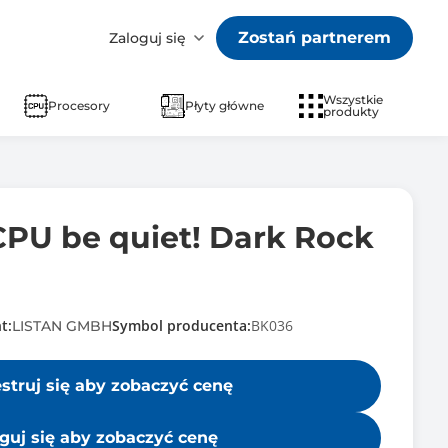
Zostań partnerem
Zaloguj się
Wszystkie
Procesory
Płyty główne
produkty
CPU be quiet! Dark Rock
t:
Symbol producenta:
BK036
LISTAN GMBH
estruj się aby zobaczyć cenę
guj się aby zobaczyć cenę