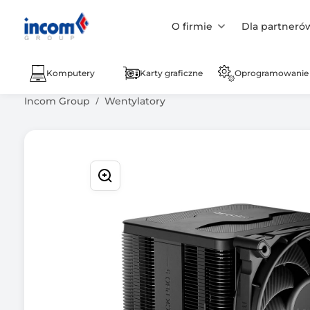
O firmie
Dla partneró
Komputery
Karty graficzne
Oprogramowanie
Incom Group
Wentylatory