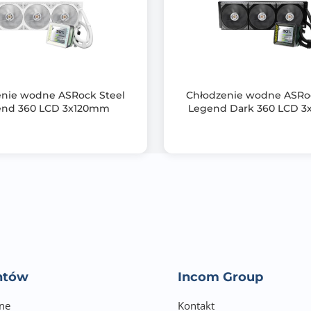
Materiał - podstawa: miedź
Akcesoria: pasta termoprzewodząca, zestaw montażowy (Inte
instrukcja
enie wodne ASRock Steel
Chłodzenie wodne ASRoc
Certyfikaty: CE, UKCA, UL, TÜV
end 360 LCD 3x120mm
Legend Dark 360 LCD 
36
entów
Incom Group
ne
Kontakt