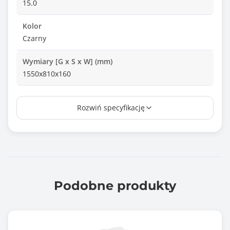
15.0
Kolor
Czarny
Wymiary [G x S x W] (mm)
1550x810x160
Waga netto (kg)
Rozwiń specyfikację
38.000
Zawartość opakowania
Biurko stolik Maclean MC-887
Akcesoria montażowe
Informacje dodatkowe
Podobne produkty
Umożliwia pracę w pozycji siedzącej lub stojącej
Regulacja wysokości: od 740 do 1150 mm
Wymiary blatu: 1450 x 730 mm
Maksymalne obciążenie: 15 kg