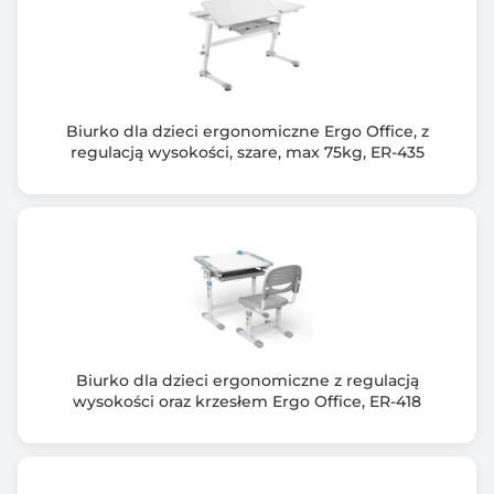
Sprężyna gazowa
Kolor czarny
Solidna i stabilna konstrukcja zapewnia długotrwałe
użytkowanie
Uniwersalny design, dzięki któremu biurko pasuje do
Biurko dla dzieci ergonomiczne Ergo Office, z
każdego wnętrza
regulacją wysokości, szare, max 75kg, ER-435
Wymiary blatu: 145 x 73 cm
Maksymalne obciążenie blatu: 15 kg
Biurko może być używane zarówno w domu, jak i w
biurze.
Biurko dla dzieci ergonomiczne z regulacją
wysokości oraz krzesłem Ergo Office, ER-418