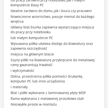
Do pracy zarówno przy notebooku jak i małym
komputerze klasy PC
Idealne zarówno do domu jak i biura czy pracowni
Nowoczesne wzornictwo, pasuje niemal do każdego
wnętrza
Główny blat biurka zapewnia wystarczająco miejsca
do pracy przy notebooku
lub małym komputerze PC
Wysuwana półka ułatwia dostęp do klawiatury oraz
zapewnia oszczędność
miejsca na głównym blacie
Szyny półki na klawiaturę przykręcane do metalowej
ramy gwarantują trwałość
i wytrzymałość
Dolna, przestronna półka pomieści drukarkę,
komputer PC lub inne urządzenia
i materiały
Blat i półki wykonane z laminowanej płyty MDF
Rama wykonana z malowanej proszkowo stali
Niezwykle proste w montażu