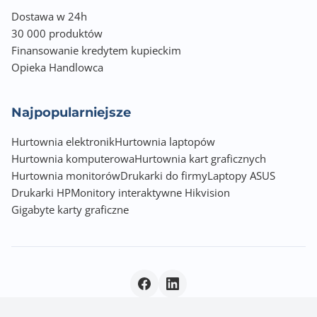
Dostawa w 24h
30 000 produktów
Finansowanie kredytem kupieckim
Opieka Handlowca
Najpopularniejsze
Hurtownia elektronik
Hurtownia laptopów
Hurtownia komputerowa
Hurtownia kart graficznych
Hurtownia monitorów
Drukarki do firmy
Laptopy ASUS
Drukarki HP
Monitory interaktywne Hikvision
Gigabyte karty graficzne
Polityka prywatności
|
© 2026 Incom Group SA