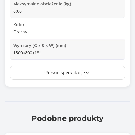
Maksymalne obciążenie (kg)
80.0
Kolor
Czarny
Wymiary [G x S x W] (mm)
1500x800x18
Waga netto (kg)
Rozwiń specyfikację
16.970
Zawartość opakowania
Instrukcja obsługi
Informacje dodatkowe
max. 80kg
Podobne produkty
Solidna stalowa konstrukcja zapewnia wysoką
stabilność i trwałość.